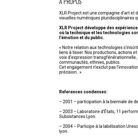
de
À PROPOS
l’article
XLR Project est une compagnie d’art et 
visuelles numériques pluridisciplinaires s
XLR Project développe des expérience
où la technique et les technologies son
l’émotion et du public.
« Notre relation aux technologies s’inscr
liens à tisser. Nos productions, actions e
voix d’expression transgfénérationnelle, 
communautés, ethnies, publics.
Cet engagement n’exclut pas l’innovation, l
précision. »
References condenses:
– 2001 – participation à la biennale de d
– 2003 – Laboratoire d’États, 11 perfor
Subsistances Lyon.
– 2004 – Participe à la labélisation Unesco
lyon.