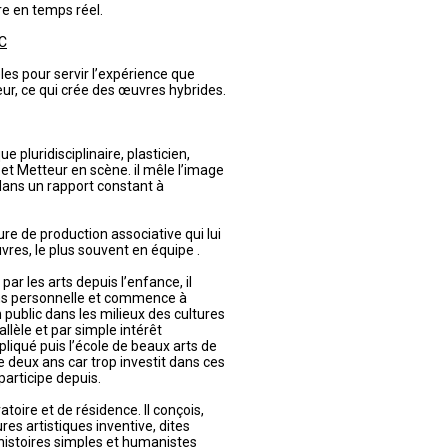
e en temps réel.
C
les pour servir l’expérience que
eur, ce qui crée des œuvres hybrides.
e pluridisciplinaire, plasticien,
t Metteur en scène. il mêle l’image
dans un rapport constant à
ture de production associative qui lui
vres, le plus souvent en équipe .
ar les arts depuis l’enfance, il
ns personnelle et commence à
public dans les milieux des cultures
lèle et par simple intérêt
appliqué puis l’école de beaux arts de
 de deux ans car trop investit dans ces
participe depuis.
atoire et de résidence. Il conçois,
res artistiques inventive, dites
 histoires simples et humanistes