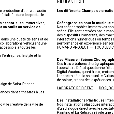
NICOLAS TICOT
de production d’oeuvres audio-
Les différents Champs de création 
pécialisée dans le spectacle.
s sensorielles immersives,
Scénographies pour la musique et 
t un outils au service de
Nos scénographies immersives sont
scène. Elle sont activées par le ma
des dispositifs immersifs, des mach
it dans une quête de sens et de
interactions numériques en temps r
t collaborations véhiculent une
performance en expérience sensorie
accessible à toutes les
HUMANO PROJECT
—
TOUS LES CHR
’entreprise, le style et la
Des Mises en Scènes Chorégraph
Ces trois créations chorégraphiques
Laboratoire D’état questionne l’état c
Digital Vaudou, quant à eux, croisen
l’ancestralité et la spiritualité Cul
de pointe, créant des expériences u
esign de Saint-Étienne.
LABORATOIRE D’ÉTAT
—
DOKI_DO
mances danse théâtres à Les
Des installations Plastiques Inter
 ville créative de la ville de
Nos installations plastiques interac
d’un dialogue direct avec le spectat
Painting et La Retirada révèle une 