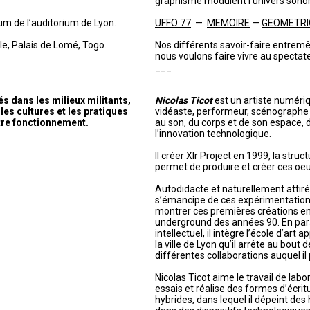
graphisme modulent l’univers sonor
um de l’auditorium de Lyon.
UFFO 77
—
MEMOIRE
—
GEOMETRI
e, Palais de Lomé, Togo.
Nos différents savoir-faire entremê
nous voulons faire vivre au spectat
___
 dans les milieux militants,
Nicolas Ticot
est un artiste numériqu
les cultures et les pratiques
vidéaste, performeur, scénographe e
tre fonctionnement.
au son, du corps et de son espace, 
l’innovation technologique.
Il créer Xlr Project en 1999, la struc
permet de produire et créer ces oeu
Autodidacte et naturellement attiré p
s’émancipe de ces expérimentatio
montrer ces premières créations en 
underground des années 90. En paral
intellectuel, il intègre l’école d’art 
la ville de Lyon qu’il arrête au bout
différentes collaborations auquel il 
Nicolas Ticot aime le travail de labor
essais et réalise des formes d’écritu
hybrides, dans lequel il dépeint des