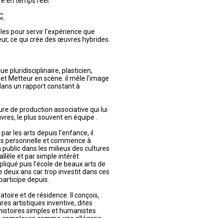
e en temps réel.
C
les pour servir l’expérience que
eur, ce qui crée des œuvres hybrides.
e pluridisciplinaire, plasticien,
t Metteur en scène. il mêle l’image
dans un rapport constant à
ture de production associative qui lui
vres, le plus souvent en équipe .
ar les arts depuis l’enfance, il
ns personnelle et commence à
public dans les milieux des cultures
lèle et par simple intérêt
appliqué puis l’école de beaux arts de
 de deux ans car trop investit dans ces
participe depuis.
atoire et de résidence. Il conçois,
res artistiques inventive, dites
 histoires simples et humanistes