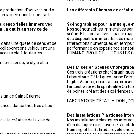
de production d’oeuvres audio-
Les différents Champs de création 
pécialisée dans le spectacle.
s sensorielles immersives,
Scénographies pour la musique et 
t un outils au service de
Nos scénographies immersives sont
scène. Elle sont activées par le ma
des dispositifs immersifs, des mach
it dans une quête de sens et de
interactions numériques en temps r
t collaborations véhiculent une
performance en expérience sensorie
accessible à toutes les
HUMANO PROJECT
—
TOUS LES CHR
’entreprise, le style et la
Des Mises en Scènes Chorégraph
Ces trois créations chorégraphiques
Laboratoire D’état questionne l’état c
Digital Vaudou, quant à eux, croisen
l’ancestralité et la spiritualité Cul
de pointe, créant des expériences u
esign de Saint-Étienne.
LABORATOIRE D’ÉTAT
—
DOKI_DO
mances danse théâtres à Les
Des installations Plastiques Inter
 ville créative de la ville de
Nos installations plastiques interac
d’un dialogue direct avec le spectat
Painting et La Retirada révèle une 