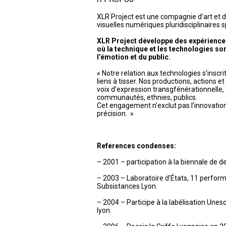
l’article
XLR Project est une compagnie d’art et 
visuelles numériques pluridisciplinaires s
XLR Project développe des expérience
où la technique et les technologies son
l’émotion et du public.
« Notre relation aux technologies s’inscr
liens à tisser. Nos productions, actions e
voix d’expression transgfénérationnelle, 
communautés, ethnies, publics.
Cet engagement n’exclut pas l’innovation, l
précision. »
References condenses:
– 2001 – participation à la biennale de d
– 2003 – Laboratoire d’États, 11 perfor
Subsistances Lyon.
– 2004 – Participe à la labélisation Unesco
lyon.