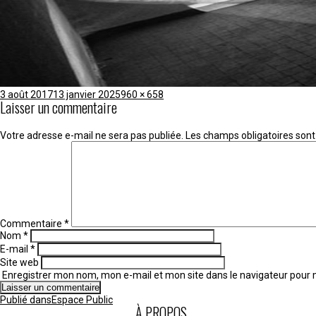
Publié
Taille
3 août 2017
13 janvier 2025
960 × 658
Laisser un commentaire
le
réelle
Votre adresse e-mail ne sera pas publiée.
Les champs obligatoires sont
Commentaire
*
Nom
*
E-mail
*
Site web
Enregistrer mon nom, mon e-mail et mon site dans le navigateur pou
Navigation
Publié dans
Espace Public
de
À PROPOS