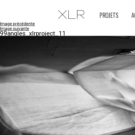
PROJETS
A
Image précédente
Image suivante
99angles_xlrproject_11