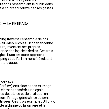
te. Grâce à des systèmes
llations rassemblent le public dans
nt à co-créer l’œuvre par ses gestes
NG
—
LA RETIRADA
ing traverse l’ensemble de nos
avail vidéo, Nicolas Ticot abandonne
murs, inventant ses propres
ence des logiciels dédiés. Ces trois
les illustrent cette approche
ping et de l’art immersif, évoluant
hnologiques.
erf AV) :
Perf AV) entrelacent son et image
ue élément possède une égale
es débuts de cette pratique, un
tion : l’image génératrice de son,
isées. Ces trois exemple : Uffo 77,
e alchimie où la lumière et le