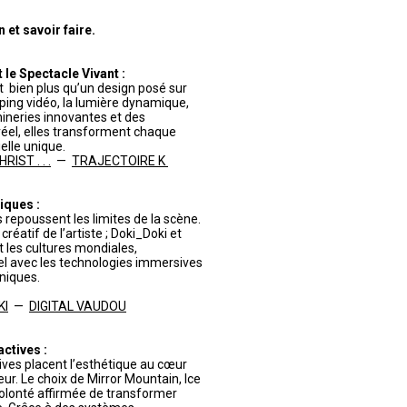
et savoir faire.
le Spectacle Vivant :
 bien plus qu’un design posé sur
pping vidéo, la lumière dynamique,
ineries innovantes et des
éel, elles transforment chaque
lle unique.
IST . . .
—
TRAJECTOIRE K
iques :
 repoussent les limites de la scène.
réatif de l’artiste ; Doki_Doki et
t les cultures mondiales,
turel avec les technologies immersives
niques.
KI
—
DIGITAL VAUDOU
actives :
tives placent l’esthétique au cœur
eur. Le choix de Mirror Mountain, Ice
volonté affirmée de transformer