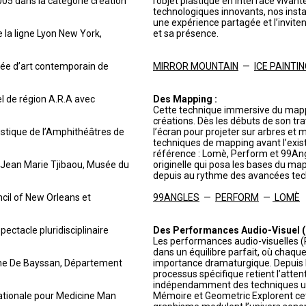
005 dans la catégorie création
l’objet plastique en interface vivan
technologiques innovants, nos insta
une expérience partagée et l’invite
e la ligne Lyon New York,
et sa présence.
sée d’art contemporain de
MIRROR MOUNTAIN
—
ICE PAINTI
el de région A.R.A avec
Des Mapping :
Cette technique immersive du mapp
créations. Dès les débuts de son tr
istique de l’Amphithéâtres de
l’écran pour projeter sur arbres et 
techniques de mapping avant l’exist
référence : Lomè, Perform et 99Ang
e Jean Marie Tjibaou, Musée du
originelle qui posa les bases du map
depuis au rythme des avancées tec
ncil of New Orleans et
99ANGLES
—
PERFORM
—
LOMÈ
ectacle pluridisciplinaire
Des Performances Audio-Visuel (P
Les performances audio-visuelles (
dans un équilibre parfait, où chaq
ène De Bayssan, Département
importance dramaturgique. Depuis l
processus spécifique retient l’atten
indépendamment des techniques util
nationale pour Medicine Man
Mémoire et Geometric Explorent cett