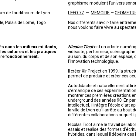
graphisme modulent l’univers sonor
um de l’auditorium de Lyon.
UFFO 77
—
MEMOIRE
—
GEOMETRI
e, Palais de Lomé, Togo.
Nos différents savoir-faire entremê
nous voulons faire vivre au spectat
___
 dans les milieux militants,
Nicolas Ticot
est un artiste numériqu
les cultures et les pratiques
vidéaste, performeur, scénographe e
tre fonctionnement.
au son, du corps et de son espace, 
l’innovation technologique.
Il créer Xlr Project en 1999, la struc
permet de produire et créer ces oeu
Autodidacte et naturellement attiré p
s’émancipe de ces expérimentatio
montrer ces premières créations en 
underground des années 90. En paral
intellectuel, il intègre l’école d’art 
la ville de Lyon qu’il arrête au bout
différentes collaborations auquel il 
Nicolas Ticot aime le travail de labor
essais et réalise des formes d’écritu
hybrides, dans lequel il dépeint des