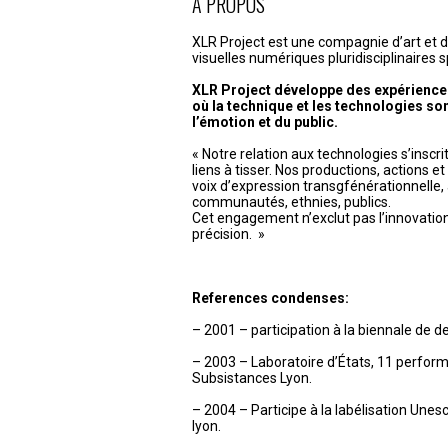
de
À PROPOS
l’article
XLR Project est une compagnie d’art et 
visuelles numériques pluridisciplinaires s
XLR Project développe des expérience
où la technique et les technologies son
l’émotion et du public.
« Notre relation aux technologies s’inscr
liens à tisser. Nos productions, actions e
voix d’expression transgfénérationnelle, 
communautés, ethnies, publics.
Cet engagement n’exclut pas l’innovation, l
précision. »
References condenses:
– 2001 – participation à la biennale de d
– 2003 – Laboratoire d’États, 11 perfor
Subsistances Lyon.
– 2004 – Participe à la labélisation Unesco
lyon.