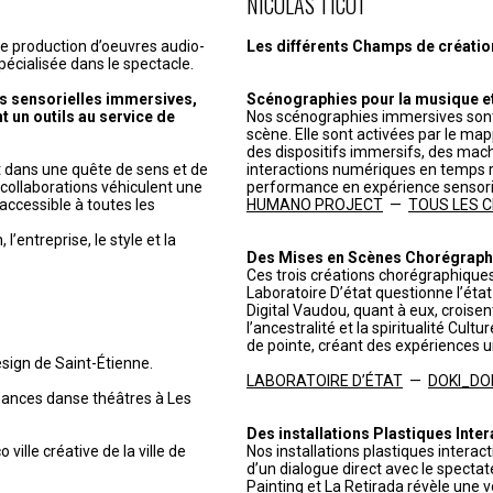
NICOLAS TICOT
de production d’oeuvres audio-
Les différents Champs de création 
pécialisée dans le spectacle.
s sensorielles immersives,
Scénographies pour la musique et 
t un outils au service de
Nos scénographies immersives sont
scène. Elle sont activées par le ma
des dispositifs immersifs, des mach
it dans une quête de sens et de
interactions numériques en temps r
t collaborations véhiculent une
performance en expérience sensorie
accessible à toutes les
HUMANO PROJECT
—
TOUS LES CHR
’entreprise, le style et la
Des Mises en Scènes Chorégraph
Ces trois créations chorégraphiques
Laboratoire D’état questionne l’état c
Digital Vaudou, quant à eux, croisen
l’ancestralité et la spiritualité Cul
de pointe, créant des expériences u
esign de Saint-Étienne.
LABORATOIRE D’ÉTAT
—
DOKI_DO
mances danse théâtres à Les
Des installations Plastiques Inter
 ville créative de la ville de
Nos installations plastiques interac
d’un dialogue direct avec le spectat
Painting et La Retirada révèle une 