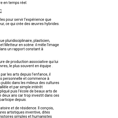
e en temps réel.
C
les pour servir l’expérience que
eur, ce qui crée des œuvres hybrides.
e pluridisciplinaire, plasticien,
t Metteur en scène. il mêle l’image
dans un rapport constant à
ture de production associative qui lui
vres, le plus souvent en équipe .
ar les arts depuis l’enfance, il
ns personnelle et commence à
public dans les milieux des cultures
lèle et par simple intérêt
appliqué puis l’école de beaux arts de
 de deux ans car trop investit dans ces
participe depuis.
atoire et de résidence. Il conçois,
res artistiques inventive, dites
 histoires simples et humanistes