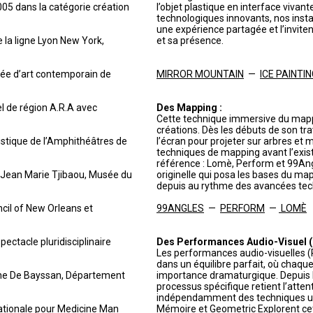
005 dans la catégorie création
l’objet plastique en interface vivan
technologiques innovants, nos insta
une expérience partagée et l’invite
e la ligne Lyon New York,
et sa présence.
sée d’art contemporain de
MIRROR MOUNTAIN
—
ICE PAINTI
el de région A.R.A avec
Des Mapping :
Cette technique immersive du mapp
créations. Dès les débuts de son tr
istique de l’Amphithéâtres de
l’écran pour projeter sur arbres et 
techniques de mapping avant l’exist
référence : Lomè, Perform et 99Ang
e Jean Marie Tjibaou, Musée du
originelle qui posa les bases du map
depuis au rythme des avancées tec
ncil of New Orleans et
99ANGLES
—
PERFORM
—
LOMÈ
ectacle pluridisciplinaire
Des Performances Audio-Visuel (P
Les performances audio-visuelles (
dans un équilibre parfait, où chaq
ène De Bayssan, Département
importance dramaturgique. Depuis l
processus spécifique retient l’atten
indépendamment des techniques util
nationale pour Medicine Man
Mémoire et Geometric Explorent cett