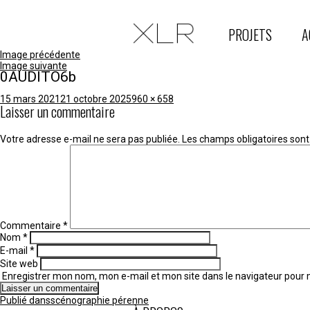
PROJETS
A
Image précédente
Image suivante
0AUDITO6b
Publié
Taille
15 mars 2021
21 octobre 2025
960 × 658
Laisser un commentaire
le
réelle
Votre adresse e-mail ne sera pas publiée.
Les champs obligatoires sont
Commentaire
*
Nom
*
E-mail
*
Site web
Enregistrer mon nom, mon e-mail et mon site dans le navigateur pou
Navigation
Publié dans
scénographie pérenne