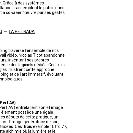
te. Grâce à des systèmes
llations rassemblent le public dans
nt à co-créer l’œuvre par ses gestes
NG
—
LA RETIRADA
ing traverse l’ensemble de nos
avail vidéo, Nicolas Ticot abandonne
murs, inventant ses propres
ence des logiciels dédiés. Ces trois
les illustrent cette approche
ping et de l’art immersif, évoluant
hnologiques.
erf AV) :
Perf AV) entrelacent son et image
ue élément possède une égale
es débuts de cette pratique, un
tion : l’image génératrice de son,
isées. Ces trois exemple : Uffo 77,
e alchimie où la lumière et le