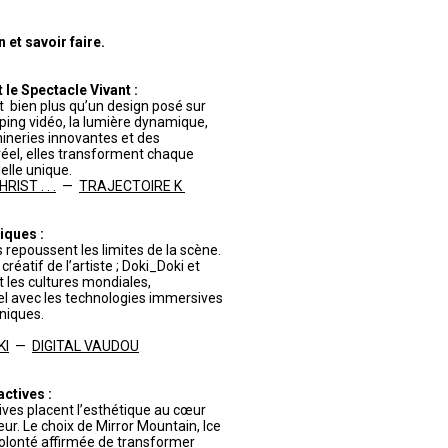
et savoir faire.
le Spectacle Vivant :
 bien plus qu’un design posé sur
pping vidéo, la lumière dynamique,
ineries innovantes et des
éel, elles transforment chaque
lle unique.
IST . . .
—
TRAJECTOIRE K
iques :
 repoussent les limites de la scène.
réatif de l’artiste ; Doki_Doki et
t les cultures mondiales,
turel avec les technologies immersives
niques.
KI
—
DIGITAL VAUDOU
actives :
tives placent l’esthétique au cœur
eur. Le choix de Mirror Mountain, Ice
volonté affirmée de transformer