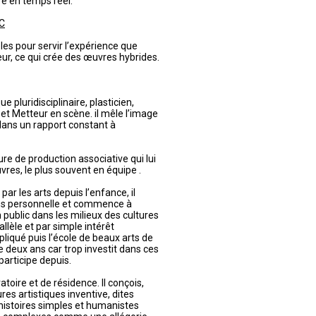
e en temps réel.
C
les pour servir l’expérience que
eur, ce qui crée des œuvres hybrides.
e pluridisciplinaire, plasticien,
t Metteur en scène. il mêle l’image
dans un rapport constant à
ture de production associative qui lui
vres, le plus souvent en équipe .
ar les arts depuis l’enfance, il
ns personnelle et commence à
public dans les milieux des cultures
lèle et par simple intérêt
appliqué puis l’école de beaux arts de
 de deux ans car trop investit dans ces
participe depuis.
atoire et de résidence. Il conçois,
res artistiques inventive, dites
 histoires simples et humanistes