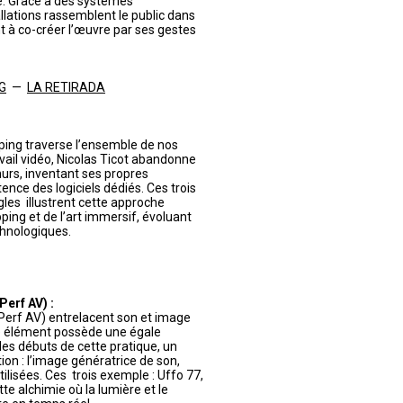
te. Grâce à des systèmes
llations rassemblent le public dans
nt à co-créer l’œuvre par ses gestes
NG
—
LA RETIRADA
ing traverse l’ensemble de nos
avail vidéo, Nicolas Ticot abandonne
murs, inventant ses propres
ence des logiciels dédiés. Ces trois
les illustrent cette approche
ping et de l’art immersif, évoluant
hnologiques.
erf AV) :
Perf AV) entrelacent son et image
ue élément possède une égale
es débuts de cette pratique, un
tion : l’image génératrice de son,
isées. Ces trois exemple : Uffo 77,
e alchimie où la lumière et le