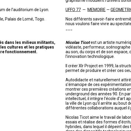
graphisme modulent l’univers sonor
um de l’auditorium de Lyon.
UFFO 77
—
MEMOIRE
—
GEOMETRI
e, Palais de Lomé, Togo.
Nos différents savoir-faire entremê
nous voulons faire vivre au spectat
___
 dans les milieux militants,
Nicolas Ticot
est un artiste numériqu
les cultures et les pratiques
vidéaste, performeur, scénographe e
tre fonctionnement.
au son, du corps et de son espace, 
l’innovation technologique.
Il créer Xlr Project en 1999, la struc
permet de produire et créer ces oeu
Autodidacte et naturellement attiré p
s’émancipe de ces expérimentatio
montrer ces premières créations en 
underground des années 90. En paral
intellectuel, il intègre l’école d’art 
la ville de Lyon qu’il arrête au bout
différentes collaborations auquel il 
Nicolas Ticot aime le travail de labor
essais et réalise des formes d’écritu
hybrides, dans lequel il dépeint des