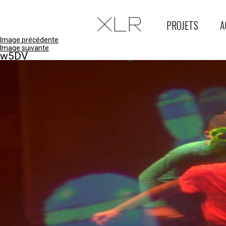
PROJETS
A
Image précédente
Image suivante
w5DV