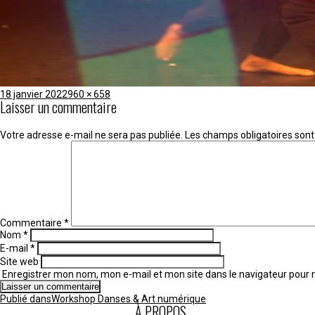
Publié
Taille
18 janvier 2022
960 × 658
Laisser un commentaire
le
réelle
Votre adresse e-mail ne sera pas publiée.
Les champs obligatoires sont
Commentaire
*
Nom
*
E-mail
*
Site web
Enregistrer mon nom, mon e-mail et mon site dans le navigateur pou
Navigation
Publié dans
Workshop Danses & Art numérique
de
À PROPOS