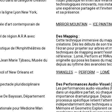
005 dans la catégorie création
l’objet plastique en interface vivan
technologiques innovants, nos insta
une expérience partagée et l’invite
e la ligne Lyon New York,
et sa présence.
sée d’art contemporain de
MIRROR MOUNTAIN
—
ICE PAINTI
el de région A.R.A avec
Des Mapping :
Cette technique immersive du mapp
créations. Dès les débuts de son tr
istique de l’Amphithéâtres de
l’écran pour projeter sur arbres et 
techniques de mapping avant l’exist
référence : Lomè, Perform et 99Ang
e Jean Marie Tjibaou, Musée du
originelle qui posa les bases du map
depuis au rythme des avancées tec
ncil of New Orleans et
99ANGLES
—
PERFORM
—
LOMÈ
ectacle pluridisciplinaire
Des Performances Audio-Visuel (P
Les performances audio-visuelles (
dans un équilibre parfait, où chaq
ène De Bayssan, Département
importance dramaturgique. Depuis l
processus spécifique retient l’atten
indépendamment des techniques util
nationale pour Medicine Man
Mémoire et Geometric Explorent cett