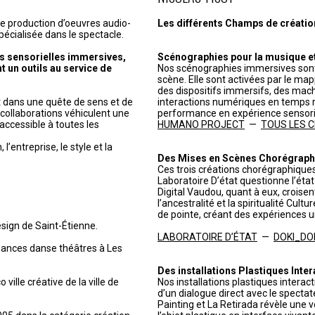
de production d’oeuvres audio-
Les différents Champs de création 
pécialisée dans le spectacle.
s sensorielles immersives,
Scénographies pour la musique et 
t un outils au service de
Nos scénographies immersives sont
scène. Elle sont activées par le ma
des dispositifs immersifs, des mach
it dans une quête de sens et de
interactions numériques en temps r
t collaborations véhiculent une
performance en expérience sensorie
accessible à toutes les
HUMANO PROJECT
—
TOUS LES CHR
’entreprise, le style et la
Des Mises en Scènes Chorégraph
Ces trois créations chorégraphiques
Laboratoire D’état questionne l’état c
Digital Vaudou, quant à eux, croisen
l’ancestralité et la spiritualité Cul
de pointe, créant des expériences u
esign de Saint-Étienne.
LABORATOIRE D’ÉTAT
—
DOKI_DO
mances danse théâtres à Les
Des installations Plastiques Inter
 ville créative de la ville de
Nos installations plastiques interac
d’un dialogue direct avec le spectat
Painting et La Retirada révèle une 