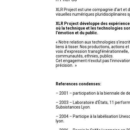
l’article
XLR Project est une compagnie d’art et 
visuelles numériques pluridisciplinaires s
XLR Project développe des expérience
où la technique et les technologies son
l’émotion et du public.
« Notre relation aux technologies s’inscr
liens à tisser. Nos productions, actions e
voix d’expression transgfénérationnelle, 
communautés, ethnies, publics.
Cet engagement n’exclut pas l’innovation, l
précision. »
References condenses:
– 2001 – participation à la biennale de d
– 2003 – Laboratoire d’États, 11 perfor
Subsistances Lyon.
– 2004 – Participe à la labélisation Unesco
lyon.