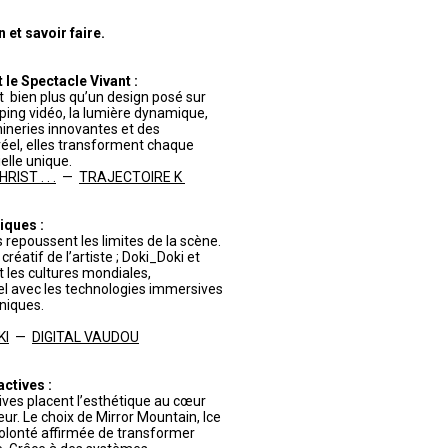
et savoir faire.
le Spectacle Vivant :
 bien plus qu’un design posé sur
pping vidéo, la lumière dynamique,
ineries innovantes et des
éel, elles transforment chaque
lle unique.
IST . . .
—
TRAJECTOIRE K
iques :
 repoussent les limites de la scène.
réatif de l’artiste ; Doki_Doki et
t les cultures mondiales,
turel avec les technologies immersives
niques.
KI
—
DIGITAL VAUDOU
actives :
tives placent l’esthétique au cœur
eur. Le choix de Mirror Mountain, Ice
volonté affirmée de transformer