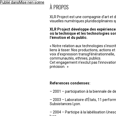
Navigation
Publié dans
Mise nen scène
de
À PROPOS
l’article
XLR Project est une compagnie d’art et 
visuelles numériques pluridisciplinaires s
XLR Project développe des expérience
où la technique et les technologies son
l’émotion et du public.
« Notre relation aux technologies s’inscr
liens à tisser. Nos productions, actions e
voix d’expression transgfénérationnelle, 
communautés, ethnies, publics.
Cet engagement n’exclut pas l’innovation, l
précision. »
References condenses:
– 2001 – participation à la biennale de d
– 2003 – Laboratoire d’États, 11 perfor
Subsistances Lyon.
– 2004 – Participe à la labélisation Unesco