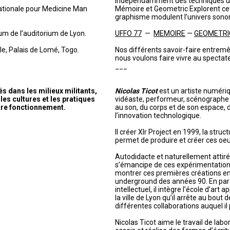
indépendamment des techniques util
nationale pour Medicine Man
Mémoire et Geometric Explorent cett
graphisme modulent l’univers sonor
um de l’auditorium de Lyon.
UFFO 77
—
MEMOIRE
—
GEOMETRI
e, Palais de Lomé, Togo.
Nos différents savoir-faire entremê
nous voulons faire vivre au spectat
___
 dans les milieux militants,
Nicolas Ticot
est un artiste numériqu
les cultures et les pratiques
vidéaste, performeur, scénographe e
tre fonctionnement.
au son, du corps et de son espace, 
l’innovation technologique.
Il créer Xlr Project en 1999, la struc
permet de produire et créer ces oeu
Autodidacte et naturellement attiré p
s’émancipe de ces expérimentatio
montrer ces premières créations en 
underground des années 90. En paral
intellectuel, il intègre l’école d’art 
la ville de Lyon qu’il arrête au bout
différentes collaborations auquel il 
Nicolas Ticot aime le travail de labor