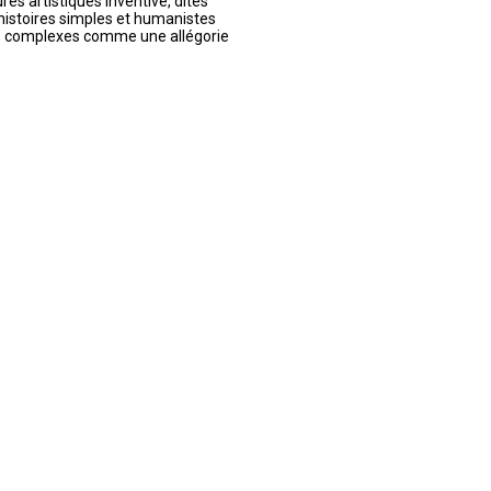
res artistiques inventive, dites
 histoires simples et humanistes
es complexes comme une allégorie