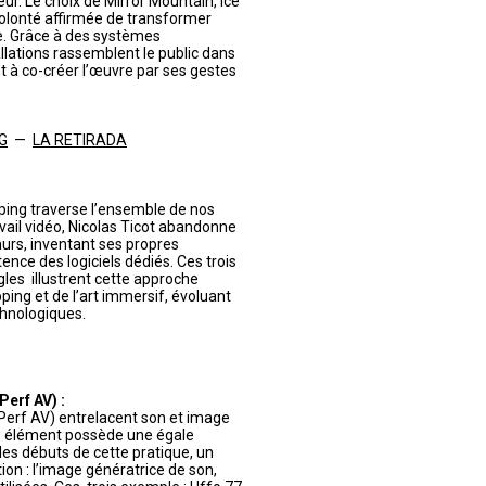
eur. Le choix de Mirror Mountain, Ice
volonté affirmée de transformer
te. Grâce à des systèmes
llations rassemblent le public dans
nt à co-créer l’œuvre par ses gestes
NG
—
LA RETIRADA
ing traverse l’ensemble de nos
avail vidéo, Nicolas Ticot abandonne
murs, inventant ses propres
ence des logiciels dédiés. Ces trois
les illustrent cette approche
ping et de l’art immersif, évoluant
hnologiques.
erf AV) :
Perf AV) entrelacent son et image
ue élément possède une égale
es débuts de cette pratique, un
tion : l’image génératrice de son,