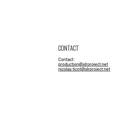
CONTACT
Contact :
production@xlrproject.net
nicolas.ticot@xlrproject.net