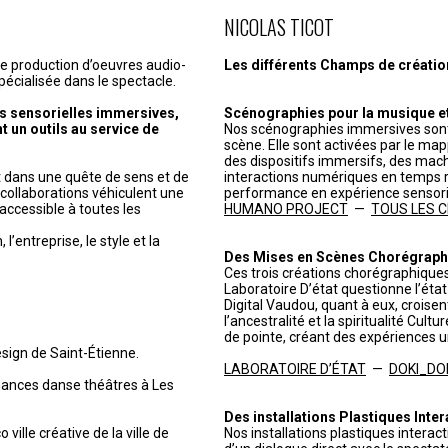
NICOLAS TICOT
de production d’oeuvres audio-
Les différents Champs de création 
pécialisée dans le spectacle.
s sensorielles immersives,
Scénographies pour la musique et 
t un outils au service de
Nos scénographies immersives sont
scène. Elle sont activées par le ma
des dispositifs immersifs, des mach
it dans une quête de sens et de
interactions numériques en temps r
t collaborations véhiculent une
performance en expérience sensorie
accessible à toutes les
HUMANO PROJECT
—
TOUS LES CHR
’entreprise, le style et la
Des Mises en Scènes Chorégraph
Ces trois créations chorégraphiques
Laboratoire D’état questionne l’état c
Digital Vaudou, quant à eux, croisen
l’ancestralité et la spiritualité Cul
de pointe, créant des expériences u
esign de Saint-Étienne.
LABORATOIRE D’ÉTAT
—
DOKI_DO
mances danse théâtres à Les
Des installations Plastiques Inter
 ville créative de la ville de
Nos installations plastiques interac