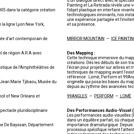
d’un dialogue direct avec le spectat
Painting et La Retirada révèle une 
005 dans la catégorie création
l’objet plastique en interface vivan
technologiques innovants, nos insta
une expérience partagée et l’invite
e la ligne Lyon New York,
et sa présence.
sée d’art contemporain de
MIRROR MOUNTAIN
—
ICE PAINTI
el de région A.R.A avec
Des Mapping :
Cette technique immersive du mapp
créations. Dès les débuts de son tr
istique de l’Amphithéâtres de
l’écran pour projeter sur arbres et 
techniques de mapping avant l’exist
référence : Lomè, Perform et 99Ang
e Jean Marie Tjibaou, Musée du
originelle qui posa les bases du map
depuis au rythme des avancées tec
ncil of New Orleans et
99ANGLES
—
PERFORM
—
LOMÈ
ectacle pluridisciplinaire
Des Performances Audio-Visuel (P
Les performances audio-visuelles (
dans un équilibre parfait, où chaq
ène De Bayssan, Département
importance dramaturgique. Depuis l
processus spécifique retient l’atten