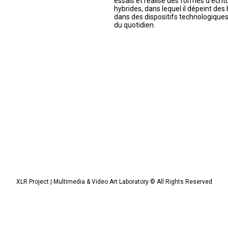
essais et réalise des formes d’écritu
hybrides, dans lequel il dépeint des
dans des dispositifs technologiqu
du quotidien.
XLR Project | Multimedia & Video Art Laboratory © All Rights Reserved