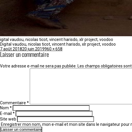
igital vaudou, nicolas ticot, vincent harisdo, xlr project, voodoo
Digital vaudou, nicolas ticot, vincent harisdo, xlr project, voodoo
Publié
Taille
7 août 2018
20 juin 2019
960 × 658
Laisser un commentaire
le
réelle
Votre adresse e-mail ne sera pas publiée.
Les champs obligatoires sont
Commentaire
*
Nom
*
E-mail
*
Site web
Enregistrer mon nom, mon e-mail et mon site dans le navigateur pou