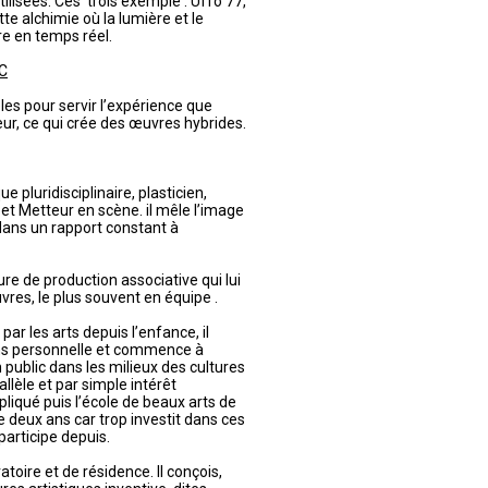
isées. Ces trois exemple : Uffo 77,
e alchimie où la lumière et le
e en temps réel.
C
les pour servir l’expérience que
eur, ce qui crée des œuvres hybrides.
e pluridisciplinaire, plasticien,
t Metteur en scène. il mêle l’image
dans un rapport constant à
ture de production associative qui lui
vres, le plus souvent en équipe .
ar les arts depuis l’enfance, il
ns personnelle et commence à
public dans les milieux des cultures
lèle et par simple intérêt
appliqué puis l’école de beaux arts de
 de deux ans car trop investit dans ces
participe depuis.
atoire et de résidence. Il conçois,