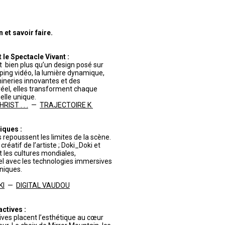
et savoir faire.
le Spectacle Vivant :
 bien plus qu’un design posé sur
pping vidéo, la lumière dynamique,
ineries innovantes et des
éel, elles transforment chaque
lle unique.
IST . . .
—
TRAJECTOIRE K
iques :
 repoussent les limites de la scène.
réatif de l’artiste ; Doki_Doki et
t les cultures mondiales,
turel avec les technologies immersives
niques.
KI
—
DIGITAL VAUDOU
actives :
tives placent l’esthétique au cœur