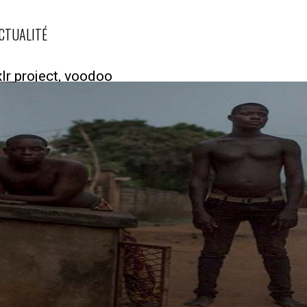
CTUALITÉ
xlr project, voodoo