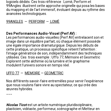
logiciels dédiés. Ces trois référence : Lomè, Perform et
99Angles illustrent cette approche originelle qui posa les bases
du mapping et de l’art immersif, évoluant depuis au rythme des
avancées technologiques.
99ANGLES
—
PERFORM
—
LOMÈ
Des Performances Audio-Visuel (Perf AV) :
Les performances audio-visuelles (Perf AV) entrelacent son et
image dans un équilibre parfait, où chaque élément possède
une égale importance dramaturgique. Depuis les débuts de
cette pratique, un processus spécifique retient l’attention :
l’image génératrice de son, indépendamment des techniques
utilisées. Ces trois exemple : Uffo 77, Mémoire et Geometric
Explorent cette alchimie où la lumière et le graphisme
modulent l’univers sonore en temps réel.
UFFO 77
—
MEMOIRE
—
GEOMETRIC
Nos différents savoir-faire entremêles pour servir l’expérience
que nous voulons faire vivre au spectateur, ce qui crée des
œuvres hybrides.
___
Nicolas Ticot
est un artiste numérique pluridisciplinaire,
plasticien, vidéaste, performeur, scénographe et Metteur en