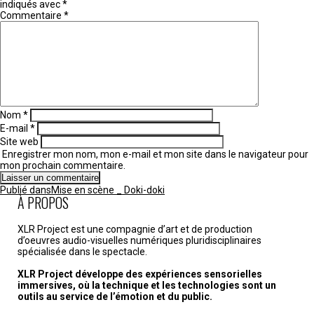
indiqués avec
*
Commentaire
*
Nom
*
E-mail
*
Site web
Enregistrer mon nom, mon e-mail et mon site dans le navigateur pour
mon prochain commentaire.
Navigation
Publié dans
Mise en scène _ Doki-doki
de
À PROPOS
l’article
XLR Project est une compagnie d’art et de production
d’oeuvres audio-visuelles numériques pluridisciplinaires
spécialisée dans le spectacle.
XLR Project développe des expériences sensorielles
immersives, où la technique et les technologies sont un
outils au service de l’émotion et du public.