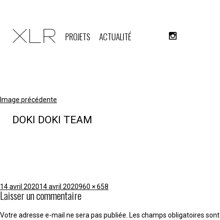
PROJETS
ACTUALITÉ
Image précédente
DOKI DOKI TEAM
Publié
Taille
14 avril 2020
14 avril 2020
960 × 658
Laisser un commentaire
le
réelle
Votre adresse e-mail ne sera pas publiée.
Les champs obligatoires sont