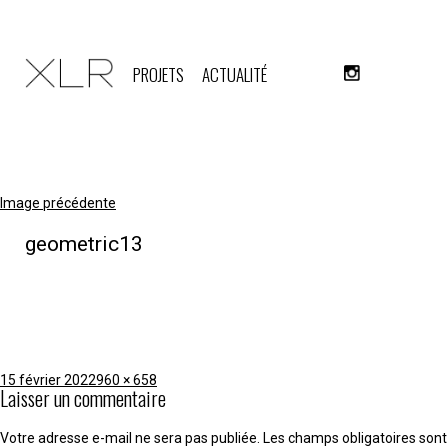
PROJETS
ACTUALITÉ
Image précédente
geometric13
Publié
Taille
15 février 2022
960 × 658
Laisser un commentaire
le
réelle
Votre adresse e-mail ne sera pas publiée.
Les champs obligatoires sont