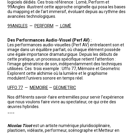
logiciels dédiés. Ces trois référence : Lomè, Perform et
99Angles illustrent cette approche originelle qui posa les bases
du mapping et de l’art immersif, évoluant depuis au rythme des
avancées technologiques.
99ANGLES
—
PERFORM
—
LOMÈ
Des Performances Audio-Visuel (Perf AV) :
Les performances audio-visuelles (Perf AV) entrelacent son et
image dans un équilibre parfait, où chaque élément possède
une égale importance dramaturgique. Depuis les débuts de
cette pratique, un processus spécifique retient l’attention :
l’image génératrice de son, indépendamment des techniques
utilisées. Ces trois exemple : Uffo 77, Mémoire et Geometric
Explorent cette alchimie où la lumière et le graphisme
modulent l’univers sonore en temps réel.
UFFO 77
—
MEMOIRE
—
GEOMETRIC
Nos différents savoir-faire entremêles pour servir l’expérience
que nous voulons faire vivre au spectateur, ce qui crée des
œuvres hybrides.
___
Nicolas Ticot
est un artiste numérique pluridisciplinaire,
plasticien, vidéaste, performeur, scénographe et Metteur en