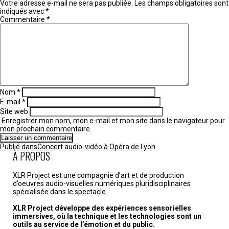
Votre adresse e-mail ne sera pas publiée.
Les champs obligatoires sont
indiqués avec
*
Commentaire
*
Nom
*
E-mail
*
Site web
Enregistrer mon nom, mon e-mail et mon site dans le navigateur pour
mon prochain commentaire.
Navigation
Publié dans
Concert audio-vidéo à Opéra de Lyon
de
À PROPOS
l’article
XLR Project est une compagnie d’art et de production
d’oeuvres audio-visuelles numériques pluridisciplinaires
spécialisée dans le spectacle.
XLR Project développe des expériences sensorielles
immersives, où la technique et les technologies sont un
outils au service de l’émotion et du public.