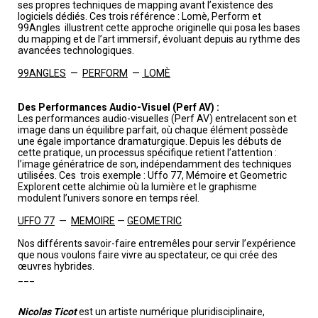
ses propres techniques de mapping avant l’existence des
logiciels dédiés. Ces trois référence : Lomè, Perform et
99Angles illustrent cette approche originelle qui posa les bases
du mapping et de l’art immersif, évoluant depuis au rythme des
avancées technologiques.
99ANGLES
—
PERFORM
—
LOMÈ
Des Performances Audio-Visuel (Perf AV) :
Les performances audio-visuelles (Perf AV) entrelacent son et
image dans un équilibre parfait, où chaque élément possède
une égale importance dramaturgique. Depuis les débuts de
cette pratique, un processus spécifique retient l’attention :
l’image génératrice de son, indépendamment des techniques
utilisées. Ces trois exemple : Uffo 77, Mémoire et Geometric
Explorent cette alchimie où la lumière et le graphisme
modulent l’univers sonore en temps réel.
UFFO 77
—
MEMOIRE
—
GEOMETRIC
Nos différents savoir-faire entremêles pour servir l’expérience
que nous voulons faire vivre au spectateur, ce qui crée des
œuvres hybrides.
___
Nicolas Ticot
est un artiste numérique pluridisciplinaire,