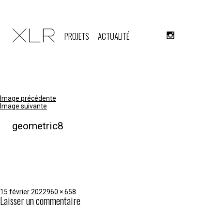
PROJETS
ACTUALITÉ
Image précédente
Image suivante
geometric8
Publié
Taille
15 février 2022
960 × 658
Laisser un commentaire
le
réelle