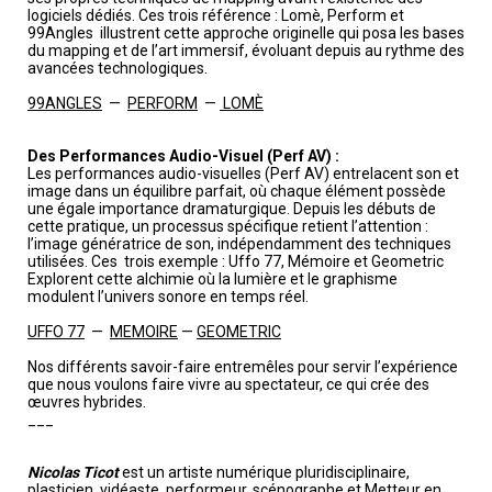
logiciels dédiés. Ces trois référence : Lomè, Perform et
99Angles illustrent cette approche originelle qui posa les bases
du mapping et de l’art immersif, évoluant depuis au rythme des
avancées technologiques.
99ANGLES
—
PERFORM
—
LOMÈ
Des Performances Audio-Visuel (Perf AV) :
Les performances audio-visuelles (Perf AV) entrelacent son et
image dans un équilibre parfait, où chaque élément possède
une égale importance dramaturgique. Depuis les débuts de
cette pratique, un processus spécifique retient l’attention :
l’image génératrice de son, indépendamment des techniques
utilisées. Ces trois exemple : Uffo 77, Mémoire et Geometric
Explorent cette alchimie où la lumière et le graphisme
modulent l’univers sonore en temps réel.
UFFO 77
—
MEMOIRE
—
GEOMETRIC
Nos différents savoir-faire entremêles pour servir l’expérience
que nous voulons faire vivre au spectateur, ce qui crée des
œuvres hybrides.
___
Nicolas Ticot
est un artiste numérique pluridisciplinaire,
plasticien, vidéaste, performeur, scénographe et Metteur en