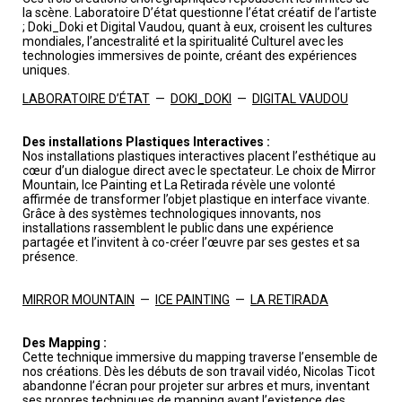
la scène. Laboratoire D’état questionne l’état créatif de l’artiste
; Doki_Doki et Digital Vaudou, quant à eux, croisent les cultures
mondiales, l’ancestralité et la spiritualité Culturel avec les
technologies immersives de pointe, créant des expériences
uniques.
LABORATOIRE D’ÉTAT
—
DOKI_DOKI
—
DIGITAL VAUDOU
Des installations Plastiques Interactives :
Nos installations plastiques interactives placent l’esthétique au
cœur d’un dialogue direct avec le spectateur. Le choix de Mirror
Mountain, Ice Painting et La Retirada révèle une volonté
affirmée de transformer l’objet plastique en interface vivante.
Grâce à des systèmes technologiques innovants, nos
installations rassemblent le public dans une expérience
partagée et l’invitent à co-créer l’œuvre par ses gestes et sa
présence.
MIRROR MOUNTAIN
—
ICE PAINTING
—
LA RETIRADA
Des Mapping :
Cette technique immersive du mapping traverse l’ensemble de
nos créations. Dès les débuts de son travail vidéo, Nicolas Ticot
abandonne l’écran pour projeter sur arbres et murs, inventant
ses propres techniques de mapping avant l’existence des