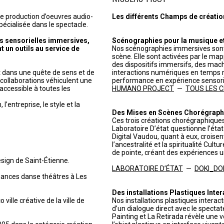
de production d’oeuvres audio-
Les différents Champs de création 
pécialisée dans le spectacle.
s sensorielles immersives,
Scénographies pour la musique et 
t un outils au service de
Nos scénographies immersives sont
scène. Elle sont activées par le ma
des dispositifs immersifs, des mach
it dans une quête de sens et de
interactions numériques en temps r
t collaborations véhiculent une
performance en expérience sensorie
accessible à toutes les
HUMANO PROJECT
—
TOUS LES CHR
’entreprise, le style et la
Des Mises en Scènes Chorégraph
Ces trois créations chorégraphiques
Laboratoire D’état questionne l’état c
Digital Vaudou, quant à eux, croisen
l’ancestralité et la spiritualité Cul
de pointe, créant des expériences u
esign de Saint-Étienne.
LABORATOIRE D’ÉTAT
—
DOKI_DO
mances danse théâtres à Les
Des installations Plastiques Inter
 ville créative de la ville de
Nos installations plastiques interac
d’un dialogue direct avec le spectat
Painting et La Retirada révèle une 