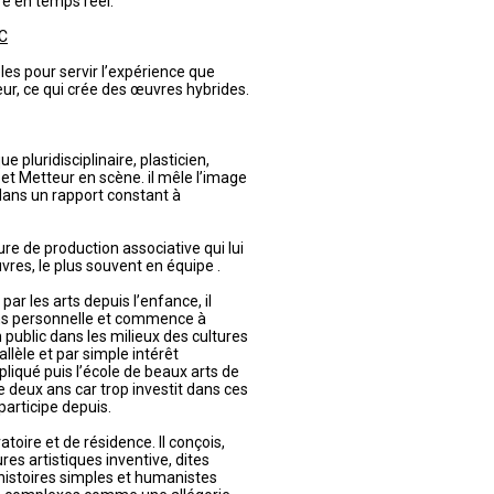
e en temps réel.
C
les pour servir l’expérience que
eur, ce qui crée des œuvres hybrides.
e pluridisciplinaire, plasticien,
t Metteur en scène. il mêle l’image
dans un rapport constant à
ture de production associative qui lui
vres, le plus souvent en équipe .
ar les arts depuis l’enfance, il
ns personnelle et commence à
public dans les milieux des cultures
lèle et par simple intérêt
appliqué puis l’école de beaux arts de
 de deux ans car trop investit dans ces
participe depuis.
atoire et de résidence. Il conçois,
res artistiques inventive, dites
 histoires simples et humanistes