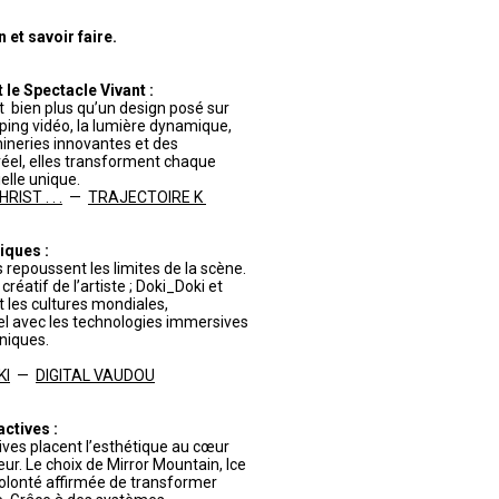
et savoir faire.
le Spectacle Vivant :
 bien plus qu’un design posé sur
pping vidéo, la lumière dynamique,
ineries innovantes et des
éel, elles transforment chaque
lle unique.
IST . . .
—
TRAJECTOIRE K
iques :
 repoussent les limites de la scène.
réatif de l’artiste ; Doki_Doki et
t les cultures mondiales,
turel avec les technologies immersives
niques.
KI
—
DIGITAL VAUDOU
actives :
tives placent l’esthétique au cœur
eur. Le choix de Mirror Mountain, Ice
volonté affirmée de transformer