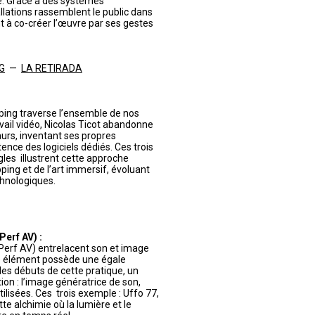
te. Grâce à des systèmes
llations rassemblent le public dans
nt à co-créer l’œuvre par ses gestes
NG
—
LA RETIRADA
ing traverse l’ensemble de nos
avail vidéo, Nicolas Ticot abandonne
murs, inventant ses propres
ence des logiciels dédiés. Ces trois
les illustrent cette approche
ping et de l’art immersif, évoluant
hnologiques.
erf AV) :
Perf AV) entrelacent son et image
ue élément possède une égale
es débuts de cette pratique, un
tion : l’image génératrice de son,
isées. Ces trois exemple : Uffo 77,
e alchimie où la lumière et le