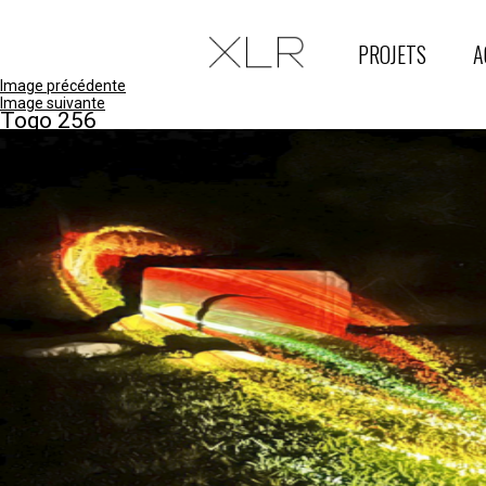
PROJETS
A
Image précédente
Image suivante
Togo 256