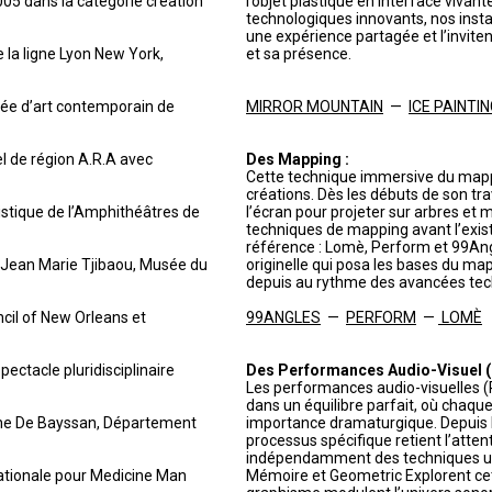
005 dans la catégorie création
l’objet plastique en interface vivan
technologiques innovants, nos insta
une expérience partagée et l’invite
e la ligne Lyon New York,
et sa présence.
sée d’art contemporain de
MIRROR MOUNTAIN
—
ICE PAINTI
el de région A.R.A avec
Des Mapping :
Cette technique immersive du mapp
créations. Dès les débuts de son tr
istique de l’Amphithéâtres de
l’écran pour projeter sur arbres et 
techniques de mapping avant l’exist
référence : Lomè, Perform et 99Ang
e Jean Marie Tjibaou, Musée du
originelle qui posa les bases du map
depuis au rythme des avancées tec
ncil of New Orleans et
99ANGLES
—
PERFORM
—
LOMÈ
ectacle pluridisciplinaire
Des Performances Audio-Visuel (P
Les performances audio-visuelles (
dans un équilibre parfait, où chaq
ène De Bayssan, Département
importance dramaturgique. Depuis l
processus spécifique retient l’atten
indépendamment des techniques util
nationale pour Medicine Man
Mémoire et Geometric Explorent cett