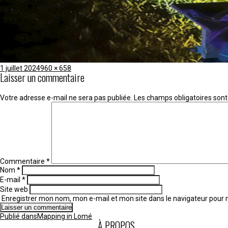
Publié
Taille
1 juillet 2024
960 × 658
Laisser un commentaire
le
réelle
Votre adresse e-mail ne sera pas publiée.
Les champs obligatoires sont
Commentaire
*
Nom
*
E-mail
*
Site web
Enregistrer mon nom, mon e-mail et mon site dans le navigateur pou
Navigation
Publié dans
Mapping in Lomé
de
À PROPOS