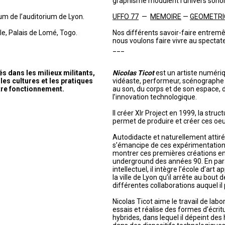
graphisme modulent l’univers sonor
um de l’auditorium de Lyon.
UFFO 77
—
MEMOIRE
—
GEOMETRI
e, Palais de Lomé, Togo.
Nos différents savoir-faire entremê
nous voulons faire vivre au spectat
___
 dans les milieux militants,
Nicolas Ticot
est un artiste numériqu
les cultures et les pratiques
vidéaste, performeur, scénographe e
tre fonctionnement.
au son, du corps et de son espace, 
l’innovation technologique.
Il créer Xlr Project en 1999, la struc
permet de produire et créer ces oeu
Autodidacte et naturellement attiré p
s’émancipe de ces expérimentatio
montrer ces premières créations en 
underground des années 90. En paral
intellectuel, il intègre l’école d’art 
la ville de Lyon qu’il arrête au bout
différentes collaborations auquel il 
Nicolas Ticot aime le travail de labor
essais et réalise des formes d’écritu
hybrides, dans lequel il dépeint des