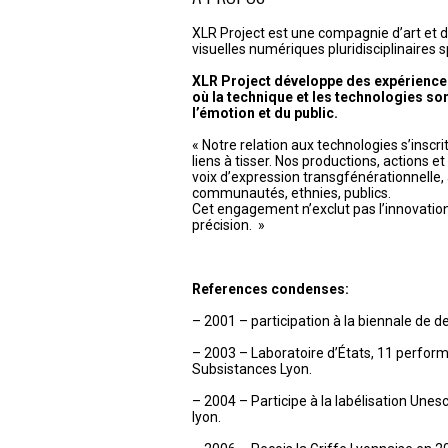
l’article
XLR Project est une compagnie d’art et 
visuelles numériques pluridisciplinaires s
XLR Project développe des expérience
où la technique et les technologies son
l’émotion et du public.
« Notre relation aux technologies s’inscr
liens à tisser. Nos productions, actions e
voix d’expression transgfénérationnelle, 
communautés, ethnies, publics.
Cet engagement n’exclut pas l’innovation, l
précision. »
References condenses:
– 2001 – participation à la biennale de d
– 2003 – Laboratoire d’États, 11 perfor
Subsistances Lyon.
– 2004 – Participe à la labélisation Unesco
lyon.