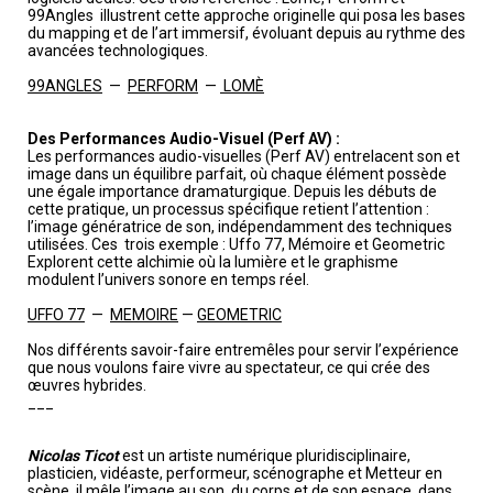
99Angles illustrent cette approche originelle qui posa les bases
du mapping et de l’art immersif, évoluant depuis au rythme des
avancées technologiques.
99ANGLES
—
PERFORM
—
LOMÈ
Des Performances Audio-Visuel (Perf AV) :
Les performances audio-visuelles (Perf AV) entrelacent son et
image dans un équilibre parfait, où chaque élément possède
une égale importance dramaturgique. Depuis les débuts de
cette pratique, un processus spécifique retient l’attention :
l’image génératrice de son, indépendamment des techniques
utilisées. Ces trois exemple : Uffo 77, Mémoire et Geometric
Explorent cette alchimie où la lumière et le graphisme
modulent l’univers sonore en temps réel.
UFFO 77
—
MEMOIRE
—
GEOMETRIC
Nos différents savoir-faire entremêles pour servir l’expérience
que nous voulons faire vivre au spectateur, ce qui crée des
œuvres hybrides.
___
Nicolas Ticot
est un artiste numérique pluridisciplinaire,
plasticien, vidéaste, performeur, scénographe et Metteur en
scène. il mêle l’image au son, du corps et de son espace, dans