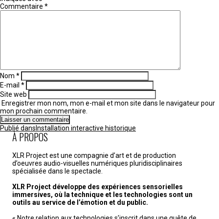
Commentaire
*
Nom
*
E-mail
*
Site web
Enregistrer mon nom, mon e-mail et mon site dans le navigateur pour
mon prochain commentaire.
Navigation
Publié dans
Installation interactive historique
de
À PROPOS
l’article
XLR Project est une compagnie d’art et de production
d’oeuvres audio-visuelles numériques pluridisciplinaires
spécialisée dans le spectacle.
XLR Project développe des expériences sensorielles
immersives, où la technique et les technologies sont un
outils au service de l’émotion et du public.
« Notre relation aux technologies s’inscrit dans une quête de