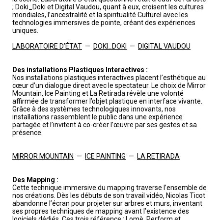
; Doki_Doki et Digital Vaudou, quant à eux, croisent les cultures
mondiales, l’ancestralité et la spiritualité Culturel avec les
technologies immersives de pointe, créant des expériences
uniques.
LABORATOIRE D’ÉTAT
—
DOKI_DOKI
—
DIGITAL VAUDOU
Des installations Plastiques Interactives :
Nos installations plastiques interactives placent l’esthétique au
cœur d’un dialogue direct avec le spectateur. Le choix de Mirror
Mountain, Ice Painting et La Retirada révèle une volonté
affirmée de transformer l’objet plastique en interface vivante.
Grâce à des systèmes technologiques innovants, nos
installations rassemblent le public dans une expérience
partagée et l’invitent à co-créer l’œuvre par ses gestes et sa
présence.
MIRROR MOUNTAIN
—
ICE PAINTING
—
LA RETIRADA
Des Mapping :
Cette technique immersive du mapping traverse l’ensemble de
nos créations. Dès les débuts de son travail vidéo, Nicolas Ticot
abandonne l’écran pour projeter sur arbres et murs, inventant
ses propres techniques de mapping avant l’existence des
logiciels dédiés. Ces trois référence : Lomè, Perform et