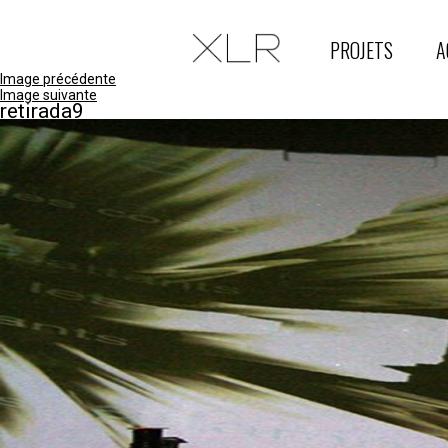
PROJETS
A
Image précédente
Image suivante
retirada9