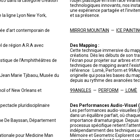
005 dans la catégorie création
l’objet plastique en interface vivan
technologiques innovants, nos insta
une expérience partagée et l’invite
e la ligne Lyon New York,
et sa présence.
sée d’art contemporain de
MIRROR MOUNTAIN
—
ICE PAINTI
el de région A.R.A avec
Des Mapping :
Cette technique immersive du mapp
créations. Dès les débuts de son tr
istique de l’Amphithéâtres de
l’écran pour projeter sur arbres et 
techniques de mapping avant l’exist
référence : Lomè, Perform et 99Ang
e Jean Marie Tjibaou, Musée du
originelle qui posa les bases du map
depuis au rythme des avancées tec
ncil of New Orleans et
99ANGLES
—
PERFORM
—
LOMÈ
ectacle pluridisciplinaire
Des Performances Audio-Visuel (P
Les performances audio-visuelles (
dans un équilibre parfait, où chaq
ène De Bayssan, Département
importance dramaturgique. Depuis l
processus spécifique retient l’atten
indépendamment des techniques util
nationale pour Medicine Man
Mémoire et Geometric Explorent cett