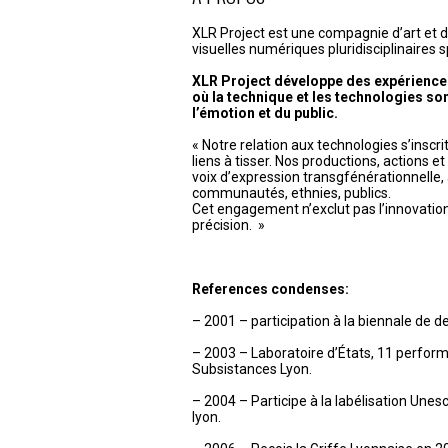
l’article
XLR Project est une compagnie d’art et 
visuelles numériques pluridisciplinaires s
XLR Project développe des expérience
où la technique et les technologies son
l’émotion et du public.
« Notre relation aux technologies s’inscr
liens à tisser. Nos productions, actions e
voix d’expression transgfénérationnelle, 
communautés, ethnies, publics.
Cet engagement n’exclut pas l’innovation, l
précision. »
References condenses:
– 2001 – participation à la biennale de d
– 2003 – Laboratoire d’États, 11 perfor
Subsistances Lyon.
– 2004 – Participe à la labélisation Unesco
lyon.