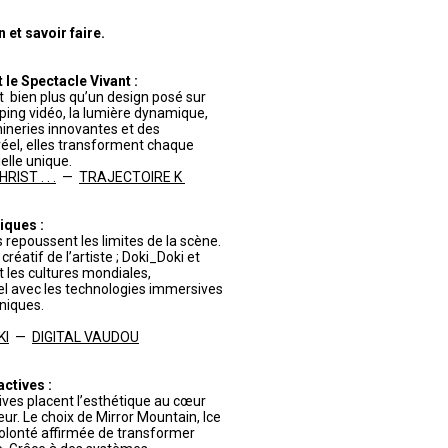
et savoir faire.
le Spectacle Vivant :
 bien plus qu’un design posé sur
pping vidéo, la lumière dynamique,
ineries innovantes et des
éel, elles transforment chaque
lle unique.
IST . . .
—
TRAJECTOIRE K
iques :
 repoussent les limites de la scène.
réatif de l’artiste ; Doki_Doki et
t les cultures mondiales,
turel avec les technologies immersives
niques.
KI
—
DIGITAL VAUDOU
actives :
tives placent l’esthétique au cœur
eur. Le choix de Mirror Mountain, Ice
volonté affirmée de transformer