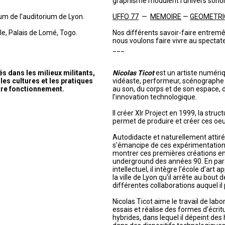
graphisme modulent l’univers sonor
um de l’auditorium de Lyon.
UFFO 77
—
MEMOIRE
—
GEOMETRI
e, Palais de Lomé, Togo.
Nos différents savoir-faire entremê
nous voulons faire vivre au spectat
___
 dans les milieux militants,
Nicolas Ticot
est un artiste numériqu
les cultures et les pratiques
vidéaste, performeur, scénographe e
tre fonctionnement.
au son, du corps et de son espace, 
l’innovation technologique.
Il créer Xlr Project en 1999, la struc
permet de produire et créer ces oeu
Autodidacte et naturellement attiré p
s’émancipe de ces expérimentatio
montrer ces premières créations en 
underground des années 90. En paral
intellectuel, il intègre l’école d’art 
la ville de Lyon qu’il arrête au bout
différentes collaborations auquel il 
Nicolas Ticot aime le travail de labor
essais et réalise des formes d’écritu
hybrides, dans lequel il dépeint des