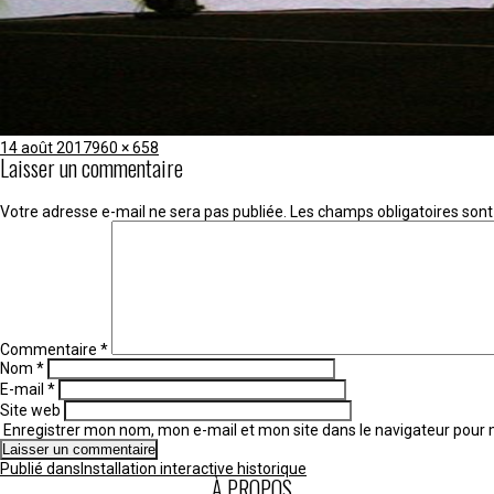
Publié
Taille
14 août 2017
960 × 658
Laisser un commentaire
le
réelle
Votre adresse e-mail ne sera pas publiée.
Les champs obligatoires sont
Commentaire
*
Nom
*
E-mail
*
Site web
Enregistrer mon nom, mon e-mail et mon site dans le navigateur pou
Navigation
Publié dans
Installation interactive historique
de
À PROPOS