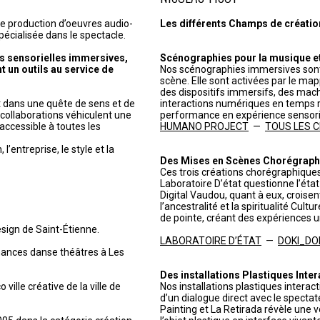
de production d’oeuvres audio-
Les différents Champs de création 
pécialisée dans le spectacle.
s sensorielles immersives,
Scénographies pour la musique et 
t un outils au service de
Nos scénographies immersives sont
scène. Elle sont activées par le ma
des dispositifs immersifs, des mach
it dans une quête de sens et de
interactions numériques en temps r
t collaborations véhiculent une
performance en expérience sensorie
accessible à toutes les
HUMANO PROJECT
—
TOUS LES CHR
’entreprise, le style et la
Des Mises en Scènes Chorégraph
Ces trois créations chorégraphiques
Laboratoire D’état questionne l’état c
Digital Vaudou, quant à eux, croisen
l’ancestralité et la spiritualité Cul
de pointe, créant des expériences u
esign de Saint-Étienne.
LABORATOIRE D’ÉTAT
—
DOKI_DO
mances danse théâtres à Les
Des installations Plastiques Inter
 ville créative de la ville de
Nos installations plastiques interac
d’un dialogue direct avec le spectat
Painting et La Retirada révèle une 