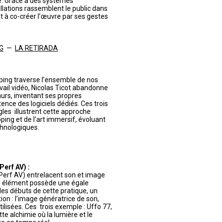
te. Grâce à des systèmes
llations rassemblent le public dans
nt à co-créer l’œuvre par ses gestes
NG
—
LA RETIRADA
ing traverse l’ensemble de nos
avail vidéo, Nicolas Ticot abandonne
murs, inventant ses propres
ence des logiciels dédiés. Ces trois
les illustrent cette approche
ping et de l’art immersif, évoluant
hnologiques.
erf AV) :
Perf AV) entrelacent son et image
ue élément possède une égale
es débuts de cette pratique, un
tion : l’image génératrice de son,
isées. Ces trois exemple : Uffo 77,
e alchimie où la lumière et le