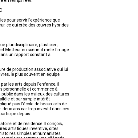
e en temps réel.
C
les pour servir l’expérience que
eur, ce qui crée des œuvres hybrides.
e pluridisciplinaire, plasticien,
t Metteur en scène. il mêle l’image
dans un rapport constant à
ture de production associative qui lui
vres, le plus souvent en équipe .
ar les arts depuis l’enfance, il
ns personnelle et commence à
public dans les milieux des cultures
lèle et par simple intérêt
appliqué puis l’école de beaux arts de
 de deux ans car trop investit dans ces
participe depuis.
atoire et de résidence. Il conçois,
res artistiques inventive, dites
 histoires simples et humanistes