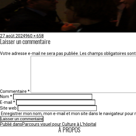
Publié
Taille
27 août 2024
960 × 658
Laisser un commentaire
le
réelle
Votre adresse e-mail ne sera pas publiée.
Les champs obligatoires sont
Commentaire
*
Nom
*
E-mail
*
Site web
Enregistrer mon nom, mon e-mail et mon site dans le navigateur pou
Navigation
Publié dans
Parcours visuel pour Culture à L’hôpital
de
À PROPOS
l’article