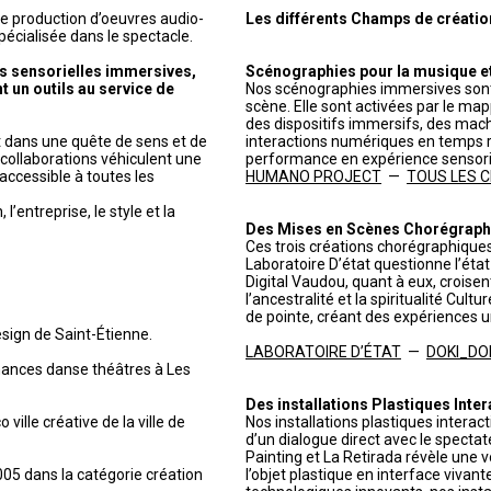
de production d’oeuvres audio-
Les différents Champs de création 
pécialisée dans le spectacle.
s sensorielles immersives,
Scénographies pour la musique et 
t un outils au service de
Nos scénographies immersives sont
scène. Elle sont activées par le ma
des dispositifs immersifs, des mach
it dans une quête de sens et de
interactions numériques en temps r
t collaborations véhiculent une
performance en expérience sensorie
accessible à toutes les
HUMANO PROJECT
—
TOUS LES CHR
’entreprise, le style et la
Des Mises en Scènes Chorégraph
Ces trois créations chorégraphiques
Laboratoire D’état questionne l’état c
Digital Vaudou, quant à eux, croisen
l’ancestralité et la spiritualité Cul
de pointe, créant des expériences u
esign de Saint-Étienne.
LABORATOIRE D’ÉTAT
—
DOKI_DO
mances danse théâtres à Les
Des installations Plastiques Inter
 ville créative de la ville de
Nos installations plastiques interac
d’un dialogue direct avec le spectat
Painting et La Retirada révèle une 
005 dans la catégorie création
l’objet plastique en interface vivan