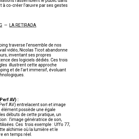
llations rassemblent le public dans
nt à co-créer l’œuvre par ses gestes
NG
—
LA RETIRADA
ing traverse l’ensemble de nos
avail vidéo, Nicolas Ticot abandonne
murs, inventant ses propres
ence des logiciels dédiés. Ces trois
les illustrent cette approche
ping et de l’art immersif, évoluant
hnologiques.
erf AV) :
Perf AV) entrelacent son et image
ue élément possède une égale
es débuts de cette pratique, un
tion : l’image génératrice de son,
isées. Ces trois exemple : Uffo 77,
e alchimie où la lumière et le
e en temps réel.