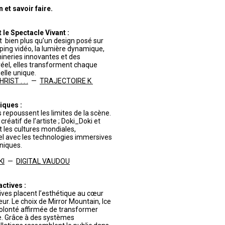
et savoir faire.
le Spectacle Vivant :
 bien plus qu’un design posé sur
pping vidéo, la lumière dynamique,
ineries innovantes et des
éel, elles transforment chaque
lle unique.
IST . . .
—
TRAJECTOIRE K
iques :
 repoussent les limites de la scène.
réatif de l’artiste ; Doki_Doki et
t les cultures mondiales,
turel avec les technologies immersives
niques.
KI
—
DIGITAL VAUDOU
actives :
tives placent l’esthétique au cœur
eur. Le choix de Mirror Mountain, Ice
volonté affirmée de transformer
te. Grâce à des systèmes