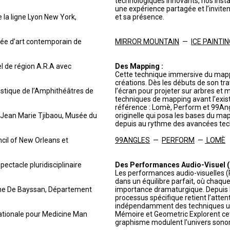
technologiques innovants, nos insta
une expérience partagée et l’invite
e la ligne Lyon New York,
et sa présence.
sée d’art contemporain de
MIRROR MOUNTAIN
—
ICE PAINTI
el de région A.R.A avec
Des Mapping :
Cette technique immersive du mapp
créations. Dès les débuts de son tr
istique de l’Amphithéâtres de
l’écran pour projeter sur arbres et 
techniques de mapping avant l’exist
référence : Lomè, Perform et 99Ang
e Jean Marie Tjibaou, Musée du
originelle qui posa les bases du map
depuis au rythme des avancées tec
ncil of New Orleans et
99ANGLES
—
PERFORM
—
LOMÈ
ectacle pluridisciplinaire
Des Performances Audio-Visuel (P
Les performances audio-visuelles (
dans un équilibre parfait, où chaq
ène De Bayssan, Département
importance dramaturgique. Depuis l
processus spécifique retient l’atten
indépendamment des techniques util
nationale pour Medicine Man
Mémoire et Geometric Explorent cett
graphisme modulent l’univers sonor