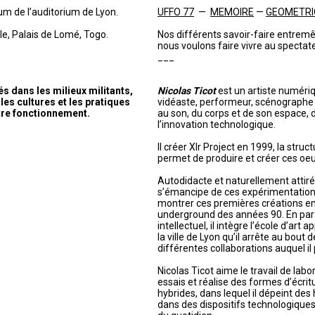
um de l’auditorium de Lyon.
UFFO 77
—
MEMOIRE
—
GEOMETRI
e, Palais de Lomé, Togo.
Nos différents savoir-faire entremê
nous voulons faire vivre au spectat
___
 dans les milieux militants,
Nicolas Ticot
est un artiste numériqu
les cultures et les pratiques
vidéaste, performeur, scénographe e
tre fonctionnement.
au son, du corps et de son espace, 
l’innovation technologique.
Il créer Xlr Project en 1999, la struc
permet de produire et créer ces oeu
Autodidacte et naturellement attiré p
s’émancipe de ces expérimentatio
montrer ces premières créations en 
underground des années 90. En paral
intellectuel, il intègre l’école d’art 
la ville de Lyon qu’il arrête au bout
différentes collaborations auquel il 
Nicolas Ticot aime le travail de labor
essais et réalise des formes d’écritu
hybrides, dans lequel il dépeint des
dans des dispositifs technologiqu