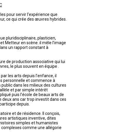
C
les pour servir l’expérience que
eur, ce qui crée des œuvres hybrides.
e pluridisciplinaire, plasticien,
t Metteur en scène. il mêle l’image
dans un rapport constant à
ture de production associative qui lui
vres, le plus souvent en équipe .
ar les arts depuis l’enfance, il
ns personnelle et commence à
public dans les milieux des cultures
lèle et par simple intérêt
appliqué puis l’école de beaux arts de
 de deux ans car trop investit dans ces
participe depuis.
atoire et de résidence. Il conçois,
res artistiques inventive, dites
 histoires simples et humanistes
es complexes comme une allégorie