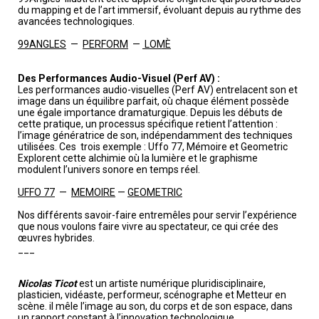
du mapping et de l’art immersif, évoluant depuis au rythme des
avancées technologiques.
99ANGLES
—
PERFORM
—
LOMÈ
Des Performances Audio-Visuel (Perf AV) :
Les performances audio-visuelles (Perf AV) entrelacent son et
image dans un équilibre parfait, où chaque élément possède
une égale importance dramaturgique. Depuis les débuts de
cette pratique, un processus spécifique retient l’attention :
l’image génératrice de son, indépendamment des techniques
utilisées. Ces trois exemple : Uffo 77, Mémoire et Geometric
Explorent cette alchimie où la lumière et le graphisme
modulent l’univers sonore en temps réel.
UFFO 77
—
MEMOIRE
—
GEOMETRIC
Nos différents savoir-faire entremêles pour servir l’expérience
que nous voulons faire vivre au spectateur, ce qui crée des
œuvres hybrides.
___
Nicolas Ticot
est un artiste numérique pluridisciplinaire,
plasticien, vidéaste, performeur, scénographe et Metteur en
scène. il mêle l’image au son, du corps et de son espace, dans
un rapport constant à l’innovation technologique.