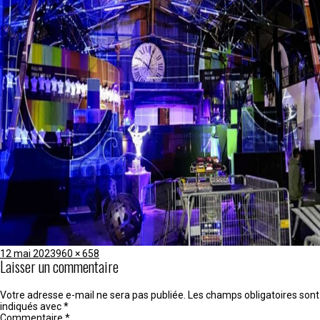
Publié
Taille
12 mai 2023
960 × 658
Laisser un commentaire
le
réelle
Votre adresse e-mail ne sera pas publiée.
Les champs obligatoires sont
indiqués avec
*
Commentaire
*