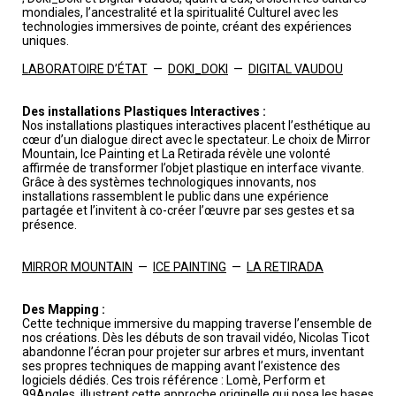
mondiales, l’ancestralité et la spiritualité Culturel avec les
technologies immersives de pointe, créant des expériences
uniques.
LABORATOIRE D’ÉTAT
—
DOKI_DOKI
—
DIGITAL VAUDOU
Des installations Plastiques Interactives :
Nos installations plastiques interactives placent l’esthétique au
cœur d’un dialogue direct avec le spectateur. Le choix de Mirror
Mountain, Ice Painting et La Retirada révèle une volonté
affirmée de transformer l’objet plastique en interface vivante.
Grâce à des systèmes technologiques innovants, nos
installations rassemblent le public dans une expérience
partagée et l’invitent à co-créer l’œuvre par ses gestes et sa
présence.
MIRROR MOUNTAIN
—
ICE PAINTING
—
LA RETIRADA
Des Mapping :
Cette technique immersive du mapping traverse l’ensemble de
nos créations. Dès les débuts de son travail vidéo, Nicolas Ticot
abandonne l’écran pour projeter sur arbres et murs, inventant
ses propres techniques de mapping avant l’existence des
logiciels dédiés. Ces trois référence : Lomè, Perform et
99Angles illustrent cette approche originelle qui posa les bases