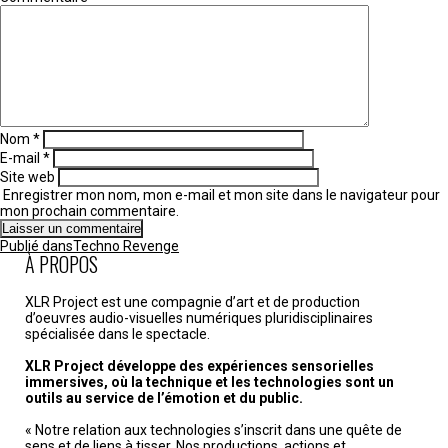
Nom
*
E-mail
*
Site web
Enregistrer mon nom, mon e-mail et mon site dans le navigateur pour
mon prochain commentaire.
Navigation
Publié dans
Techno Revenge
de
À PROPOS
l’article
XLR Project est une compagnie d’art et de production
d’oeuvres audio-visuelles numériques pluridisciplinaires
spécialisée dans le spectacle.
XLR Project développe des expériences sensorielles
immersives, où la technique et les technologies sont un
outils au service de l’émotion et du public.
« Notre relation aux technologies s’inscrit dans une quête de
sens et de liens à tisser. Nos productions, actions et