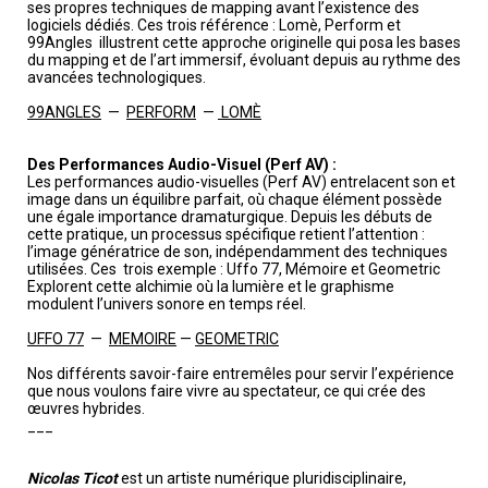
ses propres techniques de mapping avant l’existence des
logiciels dédiés. Ces trois référence : Lomè, Perform et
99Angles illustrent cette approche originelle qui posa les bases
du mapping et de l’art immersif, évoluant depuis au rythme des
avancées technologiques.
99ANGLES
—
PERFORM
—
LOMÈ
Des Performances Audio-Visuel (Perf AV) :
Les performances audio-visuelles (Perf AV) entrelacent son et
image dans un équilibre parfait, où chaque élément possède
une égale importance dramaturgique. Depuis les débuts de
cette pratique, un processus spécifique retient l’attention :
l’image génératrice de son, indépendamment des techniques
utilisées. Ces trois exemple : Uffo 77, Mémoire et Geometric
Explorent cette alchimie où la lumière et le graphisme
modulent l’univers sonore en temps réel.
UFFO 77
—
MEMOIRE
—
GEOMETRIC
Nos différents savoir-faire entremêles pour servir l’expérience
que nous voulons faire vivre au spectateur, ce qui crée des
œuvres hybrides.
___
Nicolas Ticot
est un artiste numérique pluridisciplinaire,