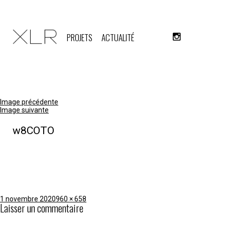
PROJETS
ACTUALITÉ
Image précédente
Image suivante
w8COTO
Publié
Taille
1 novembre 2020
960 × 658
Laisser un commentaire
le
réelle