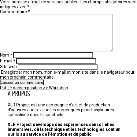
Votre adresse e-mail ne sera pas publiée.
Les champs obligatoires sont
indiqués avec
*
Commentaire
*
Nom
*
E-mail
*
Site web
Enregistrer mon nom, mon e-mail et mon site dans le navigateur pour
mon prochain commentaire.
Navigation
Publié dans
exposition >> Workshop
de
À PROPOS
l’article
XLR Project est une compagnie d’art et de production
d’oeuvres audio-visuelles numériques pluridisciplinaires
spécialisée dans le spectacle.
XLR Project développe des expériences sensorielles
immersives, où la technique et les technologies sont un
outils au service de l’émotion et du public.