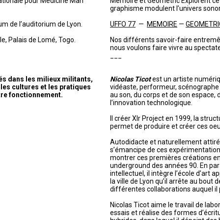
nationale pour Medicine Man
Mémoire et Geometric Explorent cett
graphisme modulent l’univers sonor
um de l’auditorium de Lyon.
UFFO 77
—
MEMOIRE
—
GEOMETRI
e, Palais de Lomé, Togo.
Nos différents savoir-faire entremê
nous voulons faire vivre au spectat
___
 dans les milieux militants,
Nicolas Ticot
est un artiste numériqu
les cultures et les pratiques
vidéaste, performeur, scénographe e
tre fonctionnement.
au son, du corps et de son espace, 
l’innovation technologique.
Il créer Xlr Project en 1999, la struc
permet de produire et créer ces oeu
Autodidacte et naturellement attiré p
s’émancipe de ces expérimentatio
montrer ces premières créations en 
underground des années 90. En paral
intellectuel, il intègre l’école d’art 
la ville de Lyon qu’il arrête au bout
différentes collaborations auquel il 
Nicolas Ticot aime le travail de labor
essais et réalise des formes d’écritu