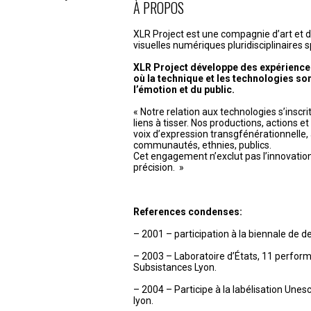
de
À PROPOS
l’article
XLR Project est une compagnie d’art et 
visuelles numériques pluridisciplinaires s
XLR Project développe des expérience
où la technique et les technologies son
l’émotion et du public.
« Notre relation aux technologies s’inscr
liens à tisser. Nos productions, actions e
voix d’expression transgfénérationnelle, 
communautés, ethnies, publics.
Cet engagement n’exclut pas l’innovation, l
précision. »
References condenses:
– 2001 – participation à la biennale de d
– 2003 – Laboratoire d’États, 11 perfor
Subsistances Lyon.
– 2004 – Participe à la labélisation Unesco
lyon.