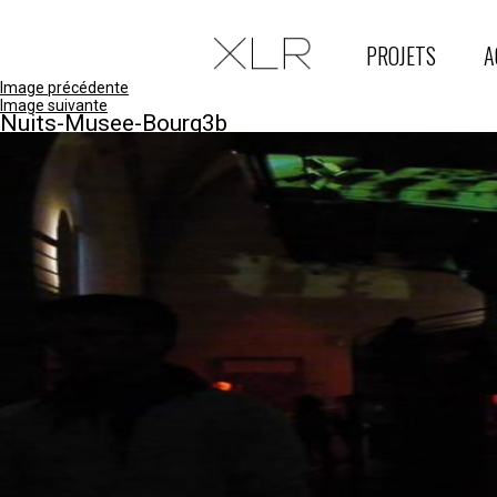
PROJETS
A
Image précédente
Image suivante
Nuits-Musee-Bourg3b