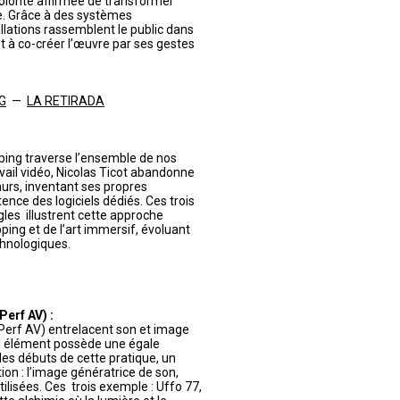
volonté affirmée de transformer
te. Grâce à des systèmes
llations rassemblent le public dans
nt à co-créer l’œuvre par ses gestes
NG
—
LA RETIRADA
ing traverse l’ensemble de nos
avail vidéo, Nicolas Ticot abandonne
murs, inventant ses propres
ence des logiciels dédiés. Ces trois
les illustrent cette approche
ping et de l’art immersif, évoluant
hnologiques.
erf AV) :
Perf AV) entrelacent son et image
ue élément possède une égale
es débuts de cette pratique, un
tion : l’image génératrice de son,
isées. Ces trois exemple : Uffo 77,