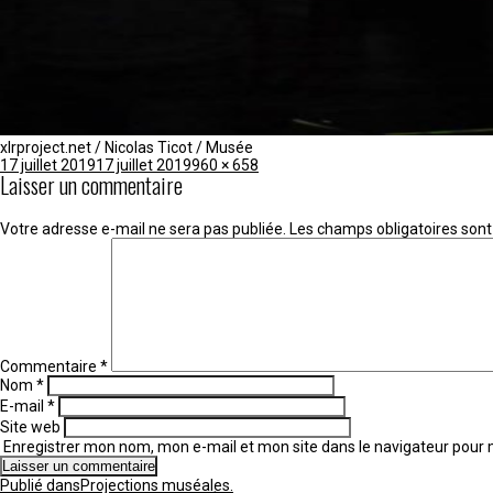
xlrproject.net / Nicolas Ticot / Musée
Publié
Taille
17 juillet 2019
17 juillet 2019
960 × 658
Laisser un commentaire
le
réelle
Votre adresse e-mail ne sera pas publiée.
Les champs obligatoires sont
Commentaire
*
Nom
*
E-mail
*
Site web
Enregistrer mon nom, mon e-mail et mon site dans le navigateur pou
Navigation
Publié dans
Projections muséales.