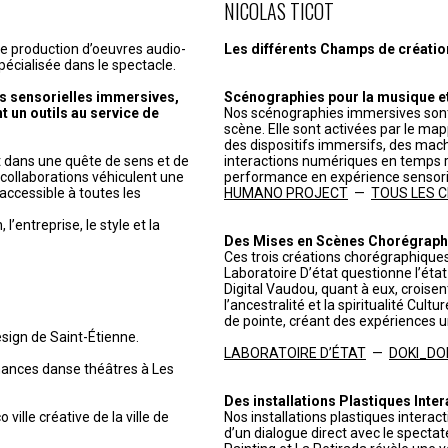
NICOLAS TICOT
de production d’oeuvres audio-
Les différents Champs de création 
pécialisée dans le spectacle.
s sensorielles immersives,
Scénographies pour la musique et 
t un outils au service de
Nos scénographies immersives sont
scène. Elle sont activées par le ma
des dispositifs immersifs, des mach
it dans une quête de sens et de
interactions numériques en temps r
t collaborations véhiculent une
performance en expérience sensorie
accessible à toutes les
HUMANO PROJECT
—
TOUS LES CHR
’entreprise, le style et la
Des Mises en Scènes Chorégraph
Ces trois créations chorégraphiques
Laboratoire D’état questionne l’état c
Digital Vaudou, quant à eux, croisen
l’ancestralité et la spiritualité Cul
de pointe, créant des expériences u
esign de Saint-Étienne.
LABORATOIRE D’ÉTAT
—
DOKI_DO
mances danse théâtres à Les
Des installations Plastiques Inter
 ville créative de la ville de
Nos installations plastiques interac
d’un dialogue direct avec le spectat