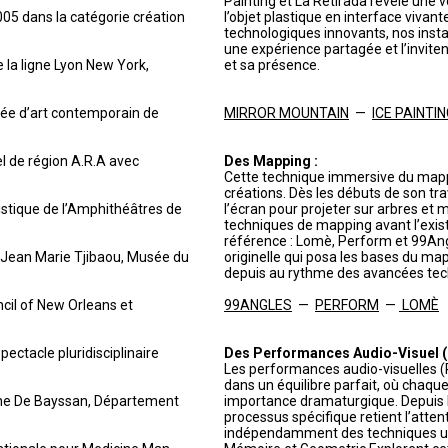
Painting et La Retirada révèle une 
005 dans la catégorie création
l’objet plastique en interface vivan
technologiques innovants, nos insta
une expérience partagée et l’invite
e la ligne Lyon New York,
et sa présence.
sée d’art contemporain de
MIRROR MOUNTAIN
—
ICE PAINTI
el de région A.R.A avec
Des Mapping :
Cette technique immersive du mapp
créations. Dès les débuts de son tr
istique de l’Amphithéâtres de
l’écran pour projeter sur arbres et 
techniques de mapping avant l’exist
référence : Lomè, Perform et 99Ang
e Jean Marie Tjibaou, Musée du
originelle qui posa les bases du map
depuis au rythme des avancées tec
ncil of New Orleans et
99ANGLES
—
PERFORM
—
LOMÈ
ectacle pluridisciplinaire
Des Performances Audio-Visuel (P
Les performances audio-visuelles (
dans un équilibre parfait, où chaq
ène De Bayssan, Département
importance dramaturgique. Depuis l
processus spécifique retient l’atten
indépendamment des techniques util