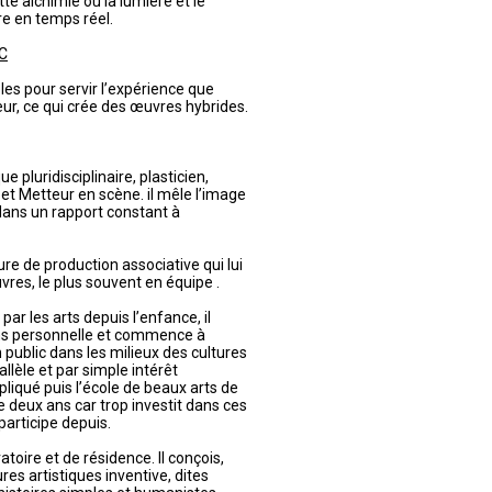
e alchimie où la lumière et le
e en temps réel.
C
les pour servir l’expérience que
eur, ce qui crée des œuvres hybrides.
e pluridisciplinaire, plasticien,
t Metteur en scène. il mêle l’image
dans un rapport constant à
ture de production associative qui lui
vres, le plus souvent en équipe .
ar les arts depuis l’enfance, il
ns personnelle et commence à
public dans les milieux des cultures
lèle et par simple intérêt
appliqué puis l’école de beaux arts de
 de deux ans car trop investit dans ces
participe depuis.
atoire et de résidence. Il conçois,
res artistiques inventive, dites