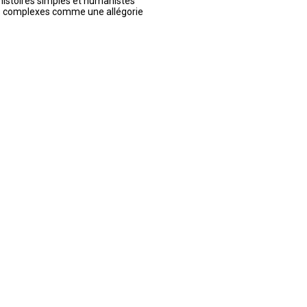
 histoires simples et humanistes
es complexes comme une allégorie