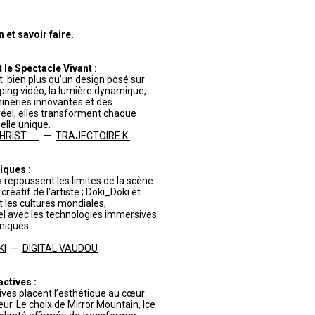
et savoir faire.
le Spectacle Vivant :
 bien plus qu’un design posé sur
pping vidéo, la lumière dynamique,
ineries innovantes et des
éel, elles transforment chaque
lle unique.
IST . . .
—
TRAJECTOIRE K
iques :
 repoussent les limites de la scène.
réatif de l’artiste ; Doki_Doki et
t les cultures mondiales,
turel avec les technologies immersives
niques.
KI
—
DIGITAL VAUDOU
actives :
tives placent l’esthétique au cœur
eur. Le choix de Mirror Mountain, Ice