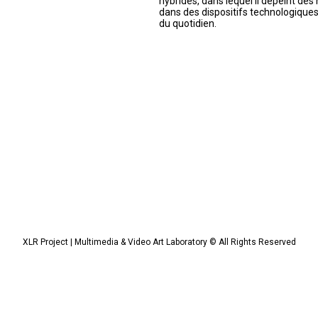
hybrides, dans lequel il dépeint des
dans des dispositifs technologiqu
du quotidien.
XLR Project | Multimedia & Video Art Laboratory © All Rights Reserved