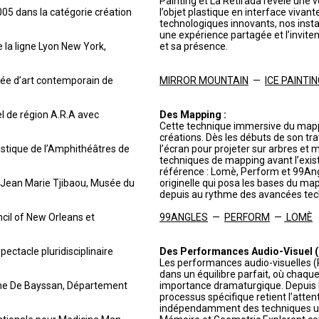
Painting et La Retirada révèle une 
005 dans la catégorie création
l’objet plastique en interface vivan
technologiques innovants, nos insta
une expérience partagée et l’invite
e la ligne Lyon New York,
et sa présence.
sée d’art contemporain de
MIRROR MOUNTAIN
—
ICE PAINTI
el de région A.R.A avec
Des Mapping :
Cette technique immersive du mapp
créations. Dès les débuts de son tr
istique de l’Amphithéâtres de
l’écran pour projeter sur arbres et 
techniques de mapping avant l’exist
référence : Lomè, Perform et 99Ang
e Jean Marie Tjibaou, Musée du
originelle qui posa les bases du map
depuis au rythme des avancées tec
ncil of New Orleans et
99ANGLES
—
PERFORM
—
LOMÈ
ectacle pluridisciplinaire
Des Performances Audio-Visuel (P
Les performances audio-visuelles (
dans un équilibre parfait, où chaq
ène De Bayssan, Département
importance dramaturgique. Depuis l
processus spécifique retient l’atten
indépendamment des techniques util