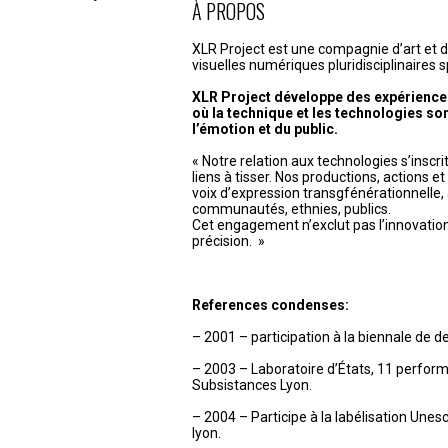
de
À PROPOS
l’article
XLR Project est une compagnie d’art et 
visuelles numériques pluridisciplinaires s
XLR Project développe des expérience
où la technique et les technologies son
l’émotion et du public.
« Notre relation aux technologies s’inscr
liens à tisser. Nos productions, actions e
voix d’expression transgfénérationnelle, 
communautés, ethnies, publics.
Cet engagement n’exclut pas l’innovation, l
précision. »
References condenses:
– 2001 – participation à la biennale de d
– 2003 – Laboratoire d’États, 11 perfor
Subsistances Lyon.
– 2004 – Participe à la labélisation Unesco
lyon.