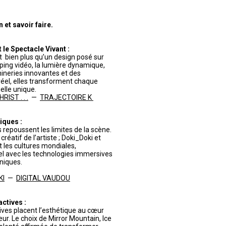
et savoir faire.
le Spectacle Vivant :
 bien plus qu’un design posé sur
pping vidéo, la lumière dynamique,
ineries innovantes et des
éel, elles transforment chaque
lle unique.
IST . . .
—
TRAJECTOIRE K
iques :
 repoussent les limites de la scène.
réatif de l’artiste ; Doki_Doki et
t les cultures mondiales,
turel avec les technologies immersives
niques.
KI
—
DIGITAL VAUDOU
actives :
tives placent l’esthétique au cœur
eur. Le choix de Mirror Mountain, Ice