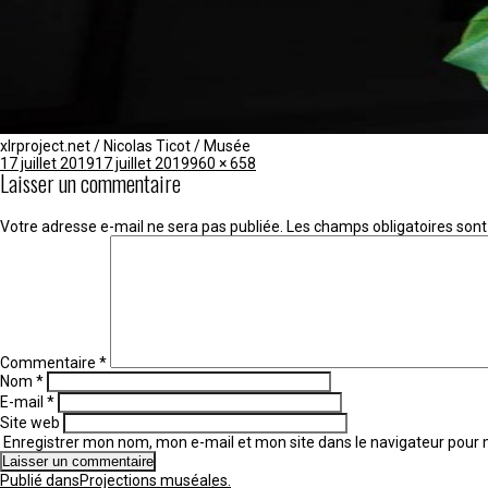
xlrproject.net / Nicolas Ticot / Musée
Publié
Taille
17 juillet 2019
17 juillet 2019
960 × 658
Laisser un commentaire
le
réelle
Votre adresse e-mail ne sera pas publiée.
Les champs obligatoires sont
Commentaire
*
Nom
*
E-mail
*
Site web
Enregistrer mon nom, mon e-mail et mon site dans le navigateur pou
Navigation
Publié dans
Projections muséales.