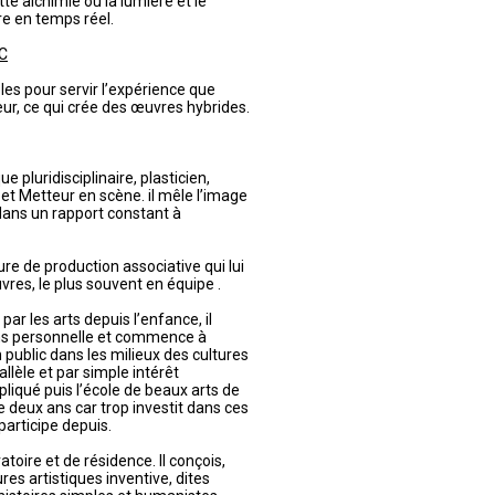
e alchimie où la lumière et le
e en temps réel.
C
les pour servir l’expérience que
eur, ce qui crée des œuvres hybrides.
e pluridisciplinaire, plasticien,
t Metteur en scène. il mêle l’image
dans un rapport constant à
ture de production associative qui lui
vres, le plus souvent en équipe .
ar les arts depuis l’enfance, il
ns personnelle et commence à
public dans les milieux des cultures
lèle et par simple intérêt
appliqué puis l’école de beaux arts de
 de deux ans car trop investit dans ces
participe depuis.
atoire et de résidence. Il conçois,
res artistiques inventive, dites