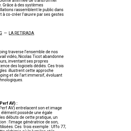
volonté affirmée de transformer
te. Grâce à des systèmes
llations rassemblent le public dans
nt à co-créer l’œuvre par ses gestes
NG
—
LA RETIRADA
ing traverse l’ensemble de nos
avail vidéo, Nicolas Ticot abandonne
murs, inventant ses propres
ence des logiciels dédiés. Ces trois
les illustrent cette approche
ping et de l’art immersif, évoluant
hnologiques.
erf AV) :
Perf AV) entrelacent son et image
ue élément possède une égale
es débuts de cette pratique, un
tion : l’image génératrice de son,
isées. Ces trois exemple : Uffo 77,