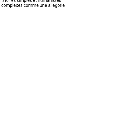
 histoires simples et humanistes
es complexes comme une allégorie