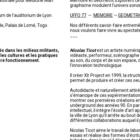
nationale pour Medicine Man
Mémoire et Geometric Explorent cett
graphisme modulent l’univers sonor
um de l’auditorium de Lyon.
UFFO 77
—
MEMOIRE
—
GEOMETRI
e, Palais de Lomé, Togo.
Nos différents savoir-faire entremê
nous voulons faire vivre au spectat
___
 dans les milieux militants,
Nicolas Ticot
est un artiste numériqu
les cultures et les pratiques
vidéaste, performeur, scénographe e
tre fonctionnement.
au son, du corps et de son espace, 
l’innovation technologique.
Il créer Xlr Project en 1999, la struc
permet de produire et créer ces oeu
Autodidacte et naturellement attiré p
s’émancipe de ces expérimentatio
montrer ces premières créations en 
underground des années 90. En paral
intellectuel, il intègre l’école d’art 
la ville de Lyon qu’il arrête au bout
différentes collaborations auquel il 
Nicolas Ticot aime le travail de labor
essais et réalise des formes d’écritu