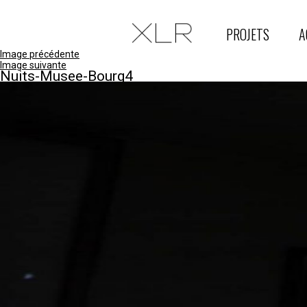
PROJETS
A
Image précédente
Image suivante
Nuits-Musee-Bourg4