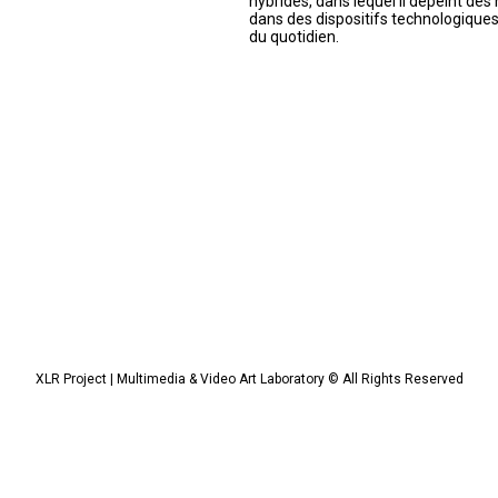
hybrides, dans lequel il dépeint des
dans des dispositifs technologiqu
du quotidien.
XLR Project | Multimedia & Video Art Laboratory © All Rights Reserved