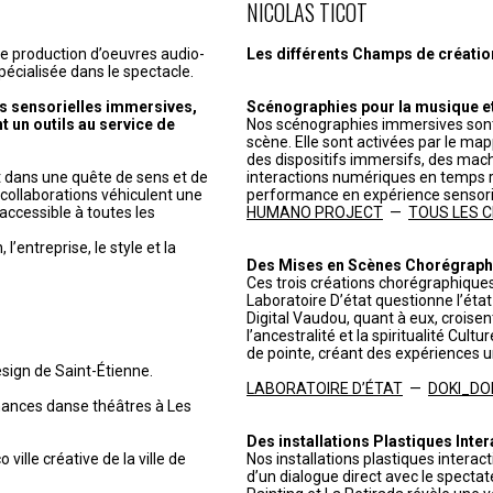
NICOLAS TICOT
de production d’oeuvres audio-
Les différents Champs de création 
pécialisée dans le spectacle.
s sensorielles immersives,
Scénographies pour la musique et 
t un outils au service de
Nos scénographies immersives sont
scène. Elle sont activées par le ma
des dispositifs immersifs, des mach
it dans une quête de sens et de
interactions numériques en temps r
t collaborations véhiculent une
performance en expérience sensorie
accessible à toutes les
HUMANO PROJECT
—
TOUS LES CHR
’entreprise, le style et la
Des Mises en Scènes Chorégraph
Ces trois créations chorégraphiques
Laboratoire D’état questionne l’état c
Digital Vaudou, quant à eux, croisen
l’ancestralité et la spiritualité Cul
de pointe, créant des expériences u
esign de Saint-Étienne.
LABORATOIRE D’ÉTAT
—
DOKI_DO
mances danse théâtres à Les
Des installations Plastiques Inter
 ville créative de la ville de
Nos installations plastiques interac
d’un dialogue direct avec le spectat